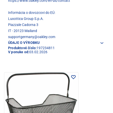
https://www.oakley.com/en-us/contact
Informácia o dovozcovi do EÚ:
Luxottica Group S.p.A.
Piazzale Cadorna 3
IT - 20123 Mailand
supportgermany@oakley.com
ÚDAJE O VÝROBKU
Produktové číslo:
197234811
V ponuke od:
03.02.2026