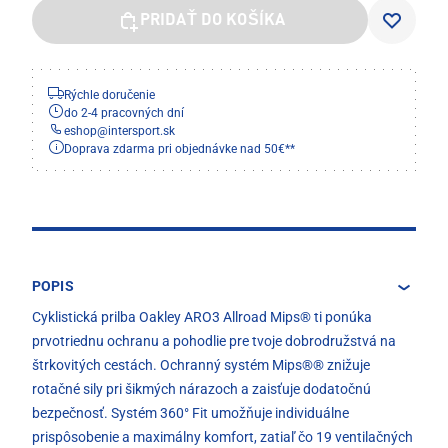
PRIDAŤ DO KOŠÍKA
Rýchle doručenie
do 2-4 pracovných dní
eshop
@
intersport.sk
Doprava zdarma pri objednávke nad 50€**
POPIS
Cyklistická prilba Oakley ARO3 Allroad Mips® ti ponúka
prvotriednu ochranu a pohodlie pre tvoje dobrodružstvá na
štrkovitých cestách. Ochranný systém Mips®® znižuje
rotačné sily pri šikmých nárazoch a zaisťuje dodatočnú
bezpečnosť. Systém 360° Fit umožňuje individuálne
prispôsobenie a maximálny komfort, zatiaľ čo 19 ventilačných