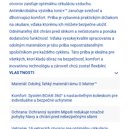
otvorov zaisťuje optimálnu cirkuláciu vzduchu.
Antimikrobiálna výstelka Ionic+™ zaručuje sviežosť a
dlhotrvajúci komfort. Prilba je vybavená praktickým držiakom
na okuliare, vďaka ktorému ich môžete bezpečne uložiť.
Odnímateľný štít chráni pred slnkom a nečistotami a ponúka
dodatočnú funkčnosť. Vďaka vysokej kvalite spracovania a
odolným materiálom je táto prilba nepostrádateľným
spoločníkom pre každého cyklistu. Táto prilba je ideálna pre
všetkých, ktorí kladú dôraz na bezpečnosť, komfort a
inovatívnu technológiu a zároveň chcú zostať flexibilní.
VLASTNOSTI
Materiál: Odolný, ľahký materiál rámu O Matter™
Komfort: Systém BOA® 360° s nastaviteľným kolieskom pre
individuálne a bezpečné uchytenie
Ochrana: Ochranný systém Mips® redukuje rotačné
pohyby hlavy a chráni pred nebezpečnými silami
Vetranie: 19 vetracích otvorov pre optimálnu cirkuláciu