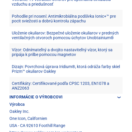
vzduchu a priedušnosť
Pohodlie pri nosení: Antimikrobiálna podšívka Ionic+™ pre
pocit sviežosti a dobrú kontrolu zápachu
Uloženie okuliarov: Bezpečné uloženie okuliarov v predných
ventilačných otvoroch pomocou úchytov Unobtainium®
Vízor: Odnímateľný a dvojito nastaviteľný vízor, ktorý sa
pripája k prilbe pomocou magnetov
Dizajn: Povrchová úprava Iridium®, ktorá odráža farby skiel
Prizm™ okuliarov Oakley
Certifikáty: Certifikované podľa CPSC 1203, EN1078 a
ANZ2063
INFORMÁCIE O VÝROBCOVI
Výrobca
Oakley Inc.
One Icon, Californien
USA - CA 92610 Foothill Range