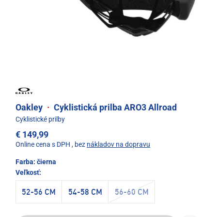
Oakley
·
Cyklistická prilba ARO3 Allroad
Cyklistické prilby
€ 149,99
Online cena s DPH
, bez
nákladov na dopravu
Farba:
čierna
Veľkosť:
52-56 CM
54-58 CM
56-60 CM