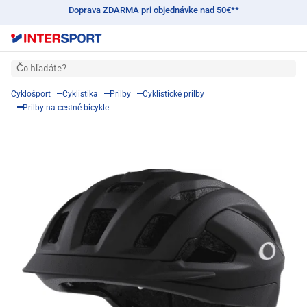
Doprava ZDARMA pri objednávke nad 50€**
Čo hľadáte?
Cyklošport
Cyklistika
Prilby
Cyklistické prilby
Prilby na cestné bicykle