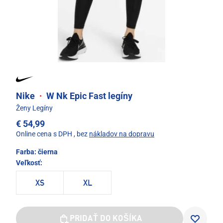
Nike
·
W Nk Epic Fast legíny
Ženy Legíny
€ 54,99
Online cena s DPH
, bez
nákladov na dopravu
Farba:
čierna
Veľkosť:
XS
XL
PRIDAŤ DO KOŠÍKA