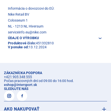
Informácia o dovozcovi do EÚ:
Nike Retail BV
Colosseum 1
NL - 1213 NL Hiversum
serviceinfo.eu@nike.com
ÚDAJE O VÝROBKU
Produktové číslo:
451332810
V ponuke od:
13.12.2024
ZÁKAZNÍCKA PODPORA
+421 905 348 555
Počas pracovných dní od 09:00 do 16:00 hod.
eshop
@
intersport.sk
SLEDUJTE NÁS
AKO NAKUPOVAŤ