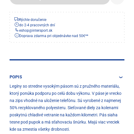
Rýchle doručenie
do 2-4 pracovných dní
eshop
@
intersport.sk
Doprava zdarma pri objednávke nad 50€**
POPIS
Legíny so stredne vysokým pásom sú z pružného materiálu,
ktorý ponúka podporu po celú dobu výkonu. V páse je vrecko
na zips vhodné na uloženie telefónu. Sú vyrobené z najmenej
50% recyklovaného polyesteru. Sieťované diely za kolenami
poskytnú chladivé vetranie na každom kilometri. Pás siaha
tesne pod pupok a má sťahovaciu šnúrku. Majú viac vreciek
kde sa zmestia všetky drobnosti.