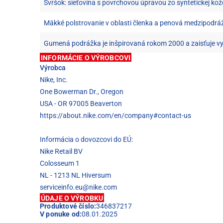
Svršok: sieťovina s povrchovou úpravou zo syntetickej kož
Mäkké polstrovanie v oblasti členka a penová medzipodrá
Gumená podrážka je inšpirovaná rokom 2000 a zaisťuje vy
INFORMÁCIE O VÝROBCOVI
Výrobca
Nike, Inc.
One Bowerman Dr., Oregon
USA - OR 97005 Beaverton
https://about.nike.com/en/company#contact-us
Informácia o dovozcovi do EÚ:
Nike Retail BV
Colosseum 1
NL - 1213 NL Hiversum
serviceinfo.eu@nike.com
ÚDAJE O VÝROBKU
Produktové číslo:
346837217
V ponuke od:
08.01.2025