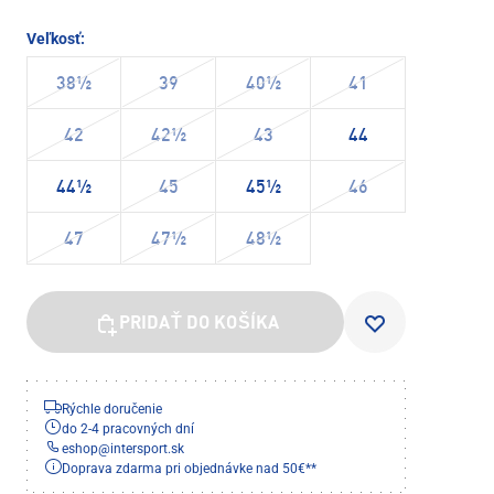
Veľkosť:
38½
39
40½
41
42
42½
43
44
44½
45
45½
46
47
47½
48½
PRIDAŤ DO KOŠÍKA
Rýchle doručenie
do 2-4 pracovných dní
eshop
@
intersport.sk
Doprava zdarma pri objednávke nad 50€**