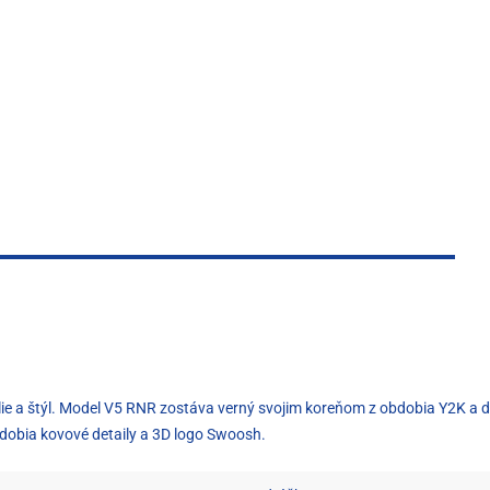
lie a štýl. Model V5 RNR zostáva verný svojim koreňom z obdobia Y2K a 
zdobia kovové detaily a 3D logo Swoosh.