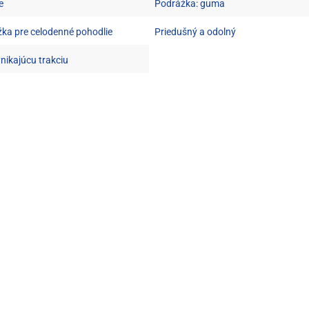
e
Podrážka: guma
žka pre celodenné pohodlie
Priedušný a odolný
nikajúcu trakciu