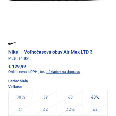
Nike
·
Voľnočasová obuv Air Max LTD 3
Muži Tenisky
€ 129,99
Online cena s DPH
, bez
nákladov na dopravu
Farba:
biela
Veľkosť:
38½
39
40
40½
41
42
42½
43