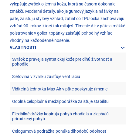
vylepšuje zvršok o jemnú kožu, ktorá sa časom dokonale
zmäkčí. Moderné detaily, ako je gumový jazyk a nášivky na
päte, zaisťujú štýlový vzhľad, zatiaľ čo TPU očká zachovávajú
vzhľad 90. rokov, ktorý tak miluješ. Tlmenie Air v päte a mäkké
polstrovanie v golieri topánky zaisťujú pohodlný vzhľad
vhodný na každodenné nosenie.
VLASTNOSTI
Svršok z pravej a syntetickej kože pre dlhú životnosť a
pohodlie
Sieťovina v zvršku zaisťuje ventiláciu
Viditeľná jednotka Max Air v päte poskytuje tlmenie
Odolná celoplošná medzipodrážka zaisťuje stabilitu
Flexibilné drážky kopírujú pohyb chodidla a zlepšujú
prirodzený pohyb
Celogumová podrážka ponúka dlhodobú odolnosť