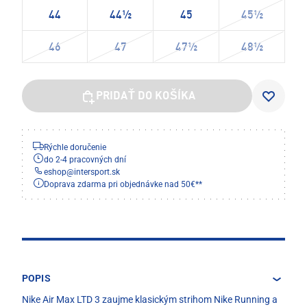
44
44½
45
45½
46
47
47½
48½
PRIDAŤ DO KOŠÍKA
Rýchle doručenie
do 2-4 pracovných dní
eshop
@
intersport.sk
Doprava zdarma pri objednávke nad 50€**
POPIS
Nike Air Max LTD 3 zaujme klasickým strihom Nike Running a