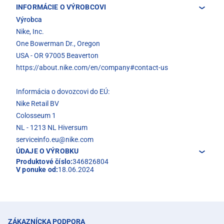
INFORMÁCIE O VÝROBCOVI
Výrobca
Nike, Inc.
One Bowerman Dr., Oregon
USA - OR 97005 Beaverton
https://about.nike.com/en/company#contact-us
Informácia o dovozcovi do EÚ:
Nike Retail BV
Colosseum 1
NL - 1213 NL Hiversum
serviceinfo.eu@nike.com
ÚDAJE O VÝROBKU
Produktové číslo:
346826804
V ponuke od:
18.06.2024
ZÁKAZNÍCKA PODPORA