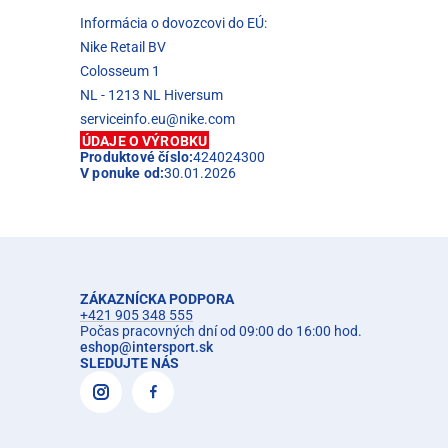
Informácia o dovozcovi do EÚ:
Nike Retail BV
Colosseum 1
NL - 1213 NL Hiversum
serviceinfo.eu@nike.com
ÚDAJE O VÝROBKU
Produktové číslo:
424024300
V ponuke od:
30.01.2026
ZÁKAZNÍCKA PODPORA
+421 905 348 555
Počas pracovných dní od 09:00 do 16:00 hod.
eshop
@
intersport.sk
SLEDUJTE NÁS