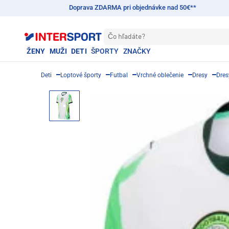
Doprava ZDARMA pri objednávke nad 50€**
Čo hľadáte?
ŽENY
MUŽI
DETI
ŠPORTY
ZNAČKY
Deti
Loptové športy
Futbal
Vrchné oblečenie
Dresy
Dres