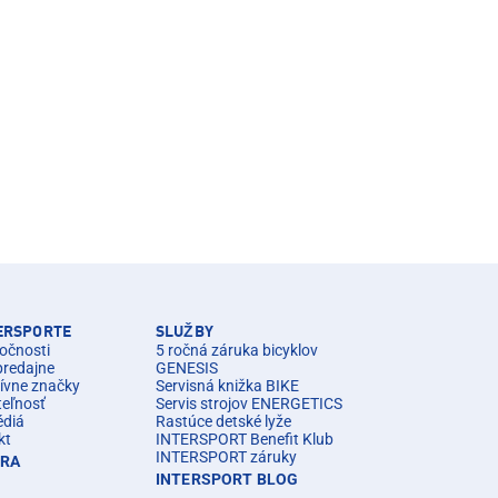
TERSPORTE
SLUŽBY
očnosti
5 ročná záruka bicyklov
predajne
GENESIS
ívne značky
Servisná knižka BIKE
teľnosť
Servis strojov ENERGETICS
édiá
Rastúce detské lyže
kt
INTERSPORT Benefit Klub
INTERSPORT záruky
ÉRA
INTERSPORT BLOG