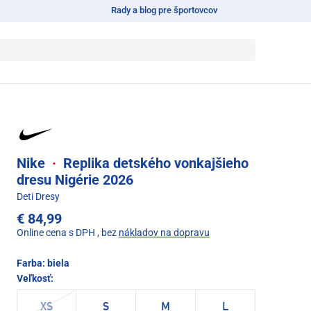
Rady a blog pre športovcov
Nike
·
Replika detského vonkajšieho
dresu Nigérie 2026
Deti Dresy
€ 84,99
Online cena s DPH
, bez
nákladov na dopravu
Farba:
biela
Veľkosť:
XS
S
M
L