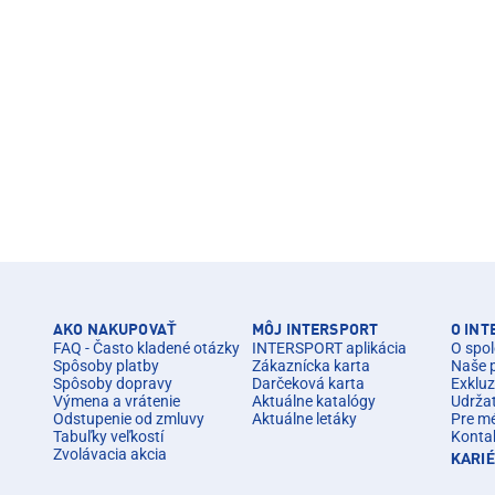
AKO NAKUPOVAŤ
MÔJ INTERSPORT
O IN
FAQ - Často kladené otázky
INTERSPORT aplikácia
O spol
Spôsoby platby
Zákaznícka karta
Naše 
Spôsoby dopravy
Darčeková karta
Exkluz
Výmena a vrátenie
Aktuálne katalógy
Udrža
Odstupenie od zmluvy
Aktuálne letáky
Pre m
Tabuľky veľkostí
Konta
Zvolávacia akcia
KARI