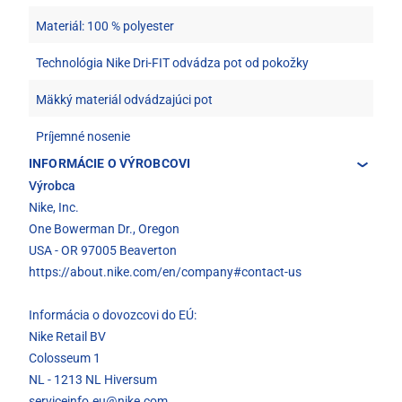
Materiál: 100 % polyester
Technológia Nike Dri-FIT odvádza pot od pokožky
Mäkký materiál odvádzajúci pot
Príjemné nosenie
INFORMÁCIE O VÝROBCOVI
Výrobca
Nike, Inc.
One Bowerman Dr., Oregon
USA - OR 97005 Beaverton
https://about.nike.com/en/company#contact-us
Informácia o dovozcovi do EÚ:
Nike Retail BV
Colosseum 1
NL - 1213 NL Hiversum
serviceinfo.eu@nike.com