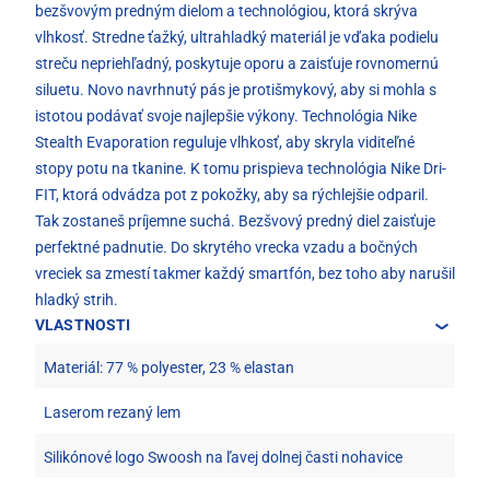
bezšvovým predným dielom a technológiou, ktorá skrýva
vlhkosť. Stredne ťažký, ultrahladký materiál je vďaka podielu
streču nepriehľadný, poskytuje oporu a zaisťuje rovnomernú
siluetu. Novo navrhnutý pás je protišmykový, aby si mohla s
istotou podávať svoje najlepšie výkony. Technológia Nike
Stealth Evaporation reguluje vlhkosť, aby skryla viditeľné
stopy potu na tkanine. K tomu prispieva technológia Nike Dri-
FIT, ktorá odvádza pot z pokožky, aby sa rýchlejšie odparil.
Tak zostaneš príjemne suchá. Bezšvový predný diel zaisťuje
perfektné padnutie. Do skrytého vrecka vzadu a bočných
vreciek sa zmestí takmer každý smartfón, bez toho aby narušil
hladký strih.
VLASTNOSTI
Materiál: 77 % polyester, 23 % elastan
Laserom rezaný lem
Silikónové logo Swoosh na ľavej dolnej časti nohavice