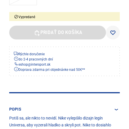
Vypredané
PRIDAŤ DO KOŠÍKA
Rýchle doručenie
do 2-4 pracovných dní
eshop
@
intersport.sk
Doprava zdarma pri objednávke nad 50€**
POPIS
Potíš sa, ale nikto to nevidí. Nike vylepšilo dizajn legín
Universa, aby vyzerali hladko a skryli pot. Nike to dosiahlo