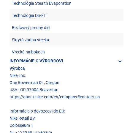
Technológia Stealth Evaporation
Technológia Dri-FIT
Bezšvový predný diel
Skrytá zadná vrecká
Vrecká na bokoch
INFORMÁCIE O VÝROBCOVI
Výrobca
Nike, Inc.
One Bowerman Dr., Oregon
USA - OR 97005 Beaverton
https://about.nike.com/en/company#contact-us
Informácia o dovozcovi do EÚ:
Nike Retail BV
Colosseum 1
NL - 1213 NL Hiversum