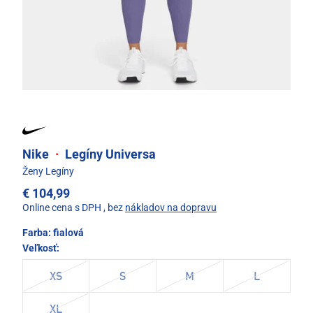
Nike
·
Legíny Universa
Ženy Legíny
€ 104,99
Online cena s DPH
, bez
nákladov na dopravu
Farba:
fialová
Veľkosť:
XS
S
M
L
XL