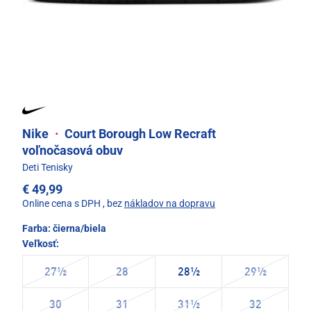
Nike
·
Court Borough Low Recraft
voľnočasová obuv
Deti Tenisky
€ 49,99
Online cena s DPH
, bez
nákladov na dopravu
Farba:
čierna/biela
Veľkosť:
27½
28
28½
29½
30
31
31½
32