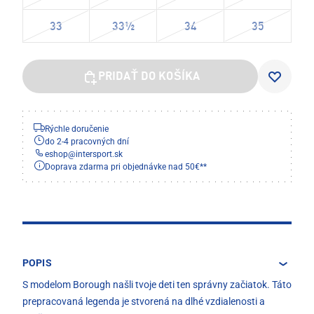
33
33½
34
35
PRIDAŤ DO KOŠÍKA
Rýchle doručenie
do 2-4 pracovných dní
eshop
@
intersport.sk
Doprava zdarma pri objednávke nad 50€**
POPIS
S modelom Borough našli tvoje deti ten správny začiatok. Táto
prepracovaná legenda je stvorená na dlhé vzdialenosti a