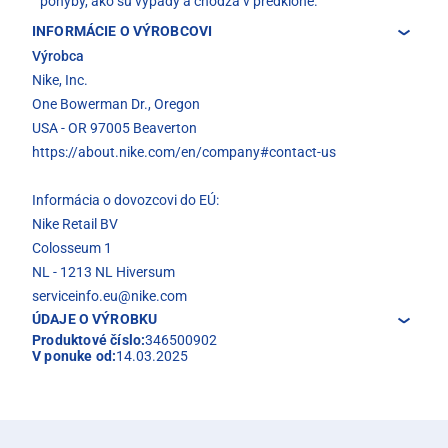
pohyby, ako sú výpady a chôdza v predklone.
INFORMÁCIE O VÝROBCOVI
Výrobca
Nike, Inc.
One Bowerman Dr., Oregon
USA - OR 97005 Beaverton
https://about.nike.com/en/company#contact-us
Informácia o dovozcovi do EÚ:
Nike Retail BV
Colosseum 1
NL - 1213 NL Hiversum
serviceinfo.eu@nike.com
ÚDAJE O VÝROBKU
Produktové číslo:
346500902
V ponuke od:
14.03.2025