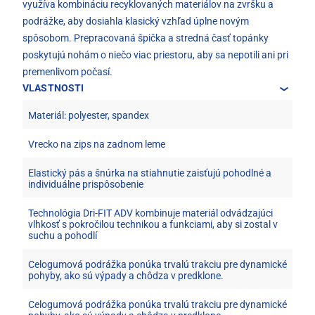
využíva kombináciu recyklovaných materiálov na zvršku a
podrážke, aby dosiahla klasický vzhľad úplne novým
spôsobom. Prepracovaná špička a stredná časť topánky
poskytujú nohám o niečo viac priestoru, aby sa nepotili ani pri
premenlivom počasí.
VLASTNOSTI
Materiál: polyester, spandex
Vrecko na zips na zadnom leme
Elastický pás a šnúrka na stiahnutie zaisťujú pohodlné a
individuálne prispôsobenie
Technológia Dri-FIT ADV kombinuje materiál odvádzajúci
vlhkosť s pokročilou technikou a funkciami, aby si zostal v
suchu a pohodlí
Celogumová podrážka ponúka trvalú trakciu pre dynamické
pohyby, ako sú výpady a chôdza v predklone.
Celogumová podrážka ponúka trvalú trakciu pre dynamické