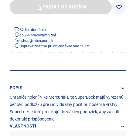
PRIDAŤ DO KOŠÍKA
Rýchle doručenie
do 2-4 pracovných dní
eshop
@
intersport.sk
Doprava zdarma pri objednávke nad 50€**
POPIS
Chrániče holení Nike Mercurial Lite SuperLock majú vyrezanú
penovú podložku pre individuálny pocit pri nosení a vrstvy
SuperLock, ktoré prenikajú do vlákien ponožiek, aby zaistili
dokonalé prispôsobenie.
VLASTNOSTI