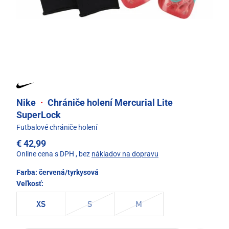
Nike
·
Chrániče holení Mercurial Lite
SuperLock
Futbalové chrániče holení
€ 42,99
Online cena s DPH
, bez
nákladov na dopravu
Farba:
červená/tyrkysová
Veľkosť:
XS
S
M