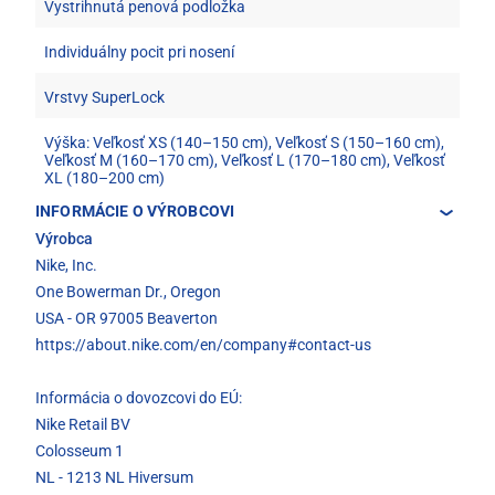
Vystrihnutá penová podložka
Individuálny pocit pri nosení
Vrstvy SuperLock
Výška: Veľkosť XS (140–150 cm), Veľkosť S (150–160 cm),
Veľkosť M (160–170 cm), Veľkosť L (170–180 cm), Veľkosť
XL (180–200 cm)
INFORMÁCIE O VÝROBCOVI
Výrobca
Nike, Inc.
One Bowerman Dr., Oregon
USA - OR 97005 Beaverton
https://about.nike.com/en/company#contact-us
Informácia o dovozcovi do EÚ:
Nike Retail BV
Colosseum 1
NL - 1213 NL Hiversum