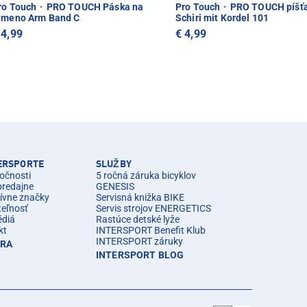
ro Touch
·
PRO TOUCH Páska na
Pro Touch
·
PRO TOUCH píšťa
ameno Arm Band C
Schiri mit Kordel 101
 4,99
€ 4,99
TERSPORTE
SLUŽBY
očnosti
5 ročná záruka bicyklov
predajne
GENESIS
ívne značky
Servisná knižka BIKE
teľnosť
Servis strojov ENERGETICS
édiá
Rastúce detské lyže
kt
INTERSPORT Benefit Klub
INTERSPORT záruky
ÉRA
INTERSPORT BLOG