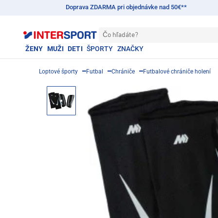
Doprava ZDARMA pri objednávke nad 50€**
Čo hľadáte?
ŽENY
MUŽI
DETI
ŠPORTY
ZNAČKY
Loptové športy
Futbal
Chrániče
Futbalové chrániče holení