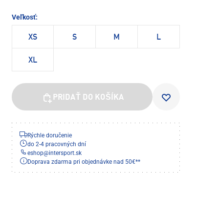
Veľkosť:
XS
S
M
L
XL
PRIDAŤ DO KOŠÍKA
Rýchle doručenie
do 2-4 pracovných dní
eshop
@
intersport.sk
Doprava zdarma pri objednávke nad 50€**