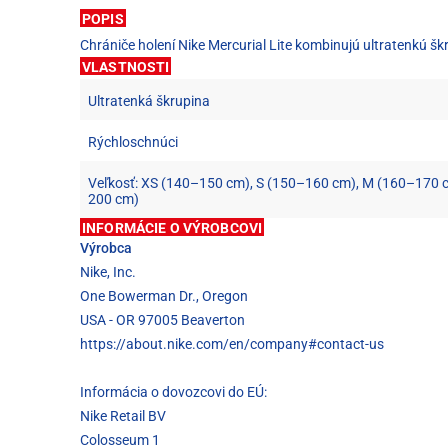
POPIS
Chrániče holení Nike Mercurial Lite kombinujú ultratenkú šk
VLASTNOSTI
Ultratenká škrupina
Rýchloschnúci
Veľkosť: XS (140–150 cm), S (150–160 cm), M (160–170 
200 cm)
INFORMÁCIE O VÝROBCOVI
Výrobca
Nike, Inc.
One Bowerman Dr., Oregon
USA - OR 97005 Beaverton
https://about.nike.com/en/company#contact-us
Informácia o dovozcovi do EÚ:
Nike Retail BV
Colosseum 1