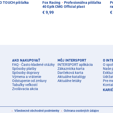
 TOUCH píšťalka
Fox Racing
·
Profesionálna píšťalka
P
40 Epik CMG Official plast
r
€ 9,99
€
AKO NAKUPOVAŤ
MÔJ INTERSPORT
O IN
FAQ - Často kladené otázky
INTERSPORT aplikácia
O spol
Spôsoby platby
Zákaznícka karta
Naše 
Spôsoby dopravy
Darčeková karta
Exkluz
Výmena a vrátenie
Aktuálne katalógy
Udrža
Odstupenie od zmluvy
Aktuálne letáky
Pre m
Tabuľky veľkostí
Konta
Zvolávacia akcia
KARI
Všeobecné obchodné podmienky
Ochrana osobných údajov