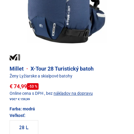
Millet
·
X-Tour 28 Turistický batoh
Ženy Lyžiarske a skialpové batohy
€ 74,99
-53 %
Online cena s DPH
, bez
nákladov na dopravu
VOC*
€ 159,99
Farba:
modrá
Veľkosť:
28 L