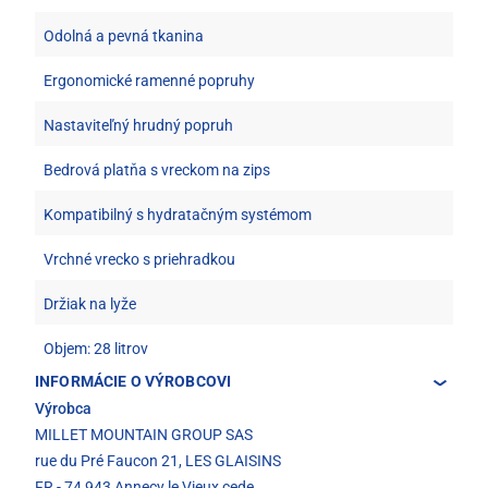
Odolná a pevná tkanina
Ergonomické ramenné popruhy
Nastaviteľný hrudný popruh
Bedrová platňa s vreckom na zips
Kompatibilný s hydratačným systémom
Vrchné vrecko s priehradkou
Držiak na lyže
Objem: 28 litrov
INFORMÁCIE O VÝROBCOVI
Výrobca
MILLET MOUNTAIN GROUP SAS
rue du Pré Faucon 21, LES GLAISINS
FR - 74 943 Annecy le Vieux cede