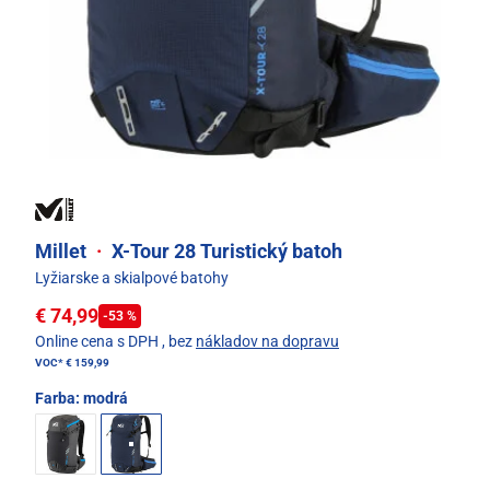
Millet
·
X-Tour 28 Turistický batoh
Lyžiarske a skialpové batohy
€ 74,99
-53 %
Online cena s DPH
, bez
nákladov na dopravu
VOC*
€ 159,99
Farba:
modrá