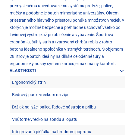
premyslenému upevňovaciemu systému pre lyže, palice,
mačky a podobne je batoh mimoriadne univerzálny. Okrem
priestranného hlavného priestoru ponúka množstvo vreciek, v
ktorých je možné bezpečne a prehľadne uschovať všetko od
lavínovej výstroje až po oblečenie a vybavenie. Športová
ergonómia, štíhly strih a tvarovaný chrbát robia z tohto
batohu ideálneho spoločníka v strmých terénoch. S objemom
28 litrov je batoh ideálny na dlhšie celodenné túry a
ergonomický nosný systém zaručuje maximálny komfort.
VLASTNOSTI
Ergonomický strih
Bedrový pás s vreckom na zips
Držiak na lyže, palice, ľadové nástroje a prilbu
Vnútorné vrecko na sondu a lopatu
Integrovaná píšťalka na hrudnom popruhu