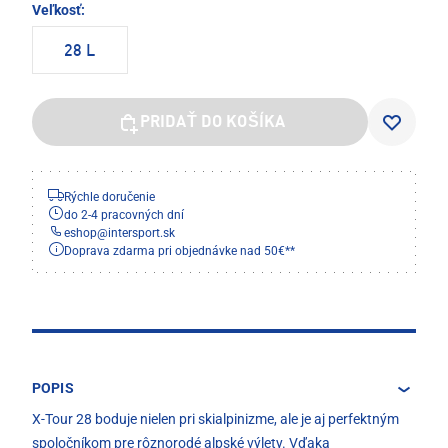
Veľkosť:
28 L
PRIDAŤ DO KOŠÍKA
Rýchle doručenie
do 2-4 pracovných dní
eshop
@
intersport.sk
Doprava zdarma pri objednávke nad 50€**
POPIS
X-Tour 28 boduje nielen pri skialpinizme, ale je aj perfektným
spoločníkom pre rôznorodé alpské výlety. Vďaka