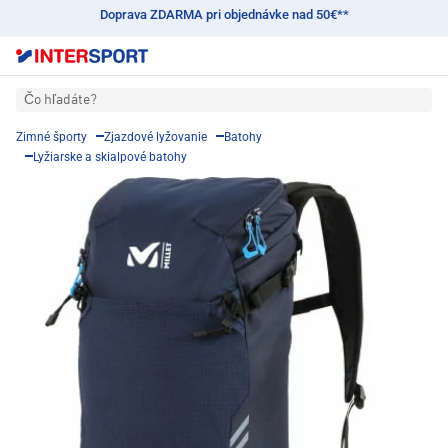
Doprava ZDARMA pri objednávke nad 50€**
Čo hľadáte?
Zimné športy
Zjazdové lyžovanie
Batohy
Lyžiarske a skialpové batohy