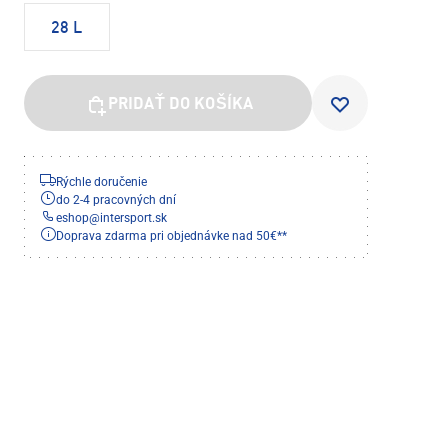
28 L
PRIDAŤ DO KOŠÍKA
Rýchle doručenie
do 2-4 pracovných dní
eshop
@
intersport.sk
Doprava zdarma pri objednávke nad 50€**