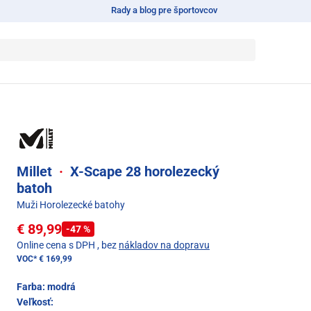
Rady a blog pre športovcov
Millet
·
X-Scape 28 horolezecký
batoh
Muži Horolezecké batohy
€ 89,99
-47 %
Online cena s DPH
, bez
nákladov na dopravu
VOC*
€ 169,99
Farba:
modrá
Veľkosť: