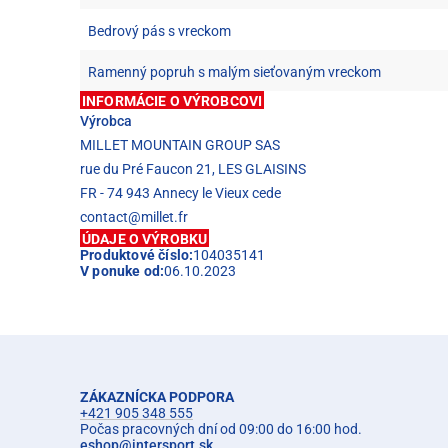
Bedrový pás s vreckom
Ramenný popruh s malým sieťovaným vreckom
INFORMÁCIE O VÝROBCOVI
Výrobca
MILLET MOUNTAIN GROUP SAS
rue du Pré Faucon 21, LES GLAISINS
FR - 74 943 Annecy le Vieux cede
contact@millet.fr
ÚDAJE O VÝROBKU
Produktové číslo:
104035141
V ponuke od:
06.10.2023
ZÁKAZNÍCKA PODPORA
+421 905 348 555
Počas pracovných dní od 09:00 do 16:00 hod.
eshop
@
intersport.sk