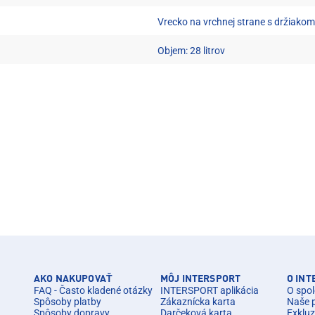
Vrecko na vrchnej strane s držiakom
Objem: 28 litrov
AKO NAKUPOVAŤ
MÔJ INTERSPORT
O IN
FAQ - Často kladené otázky
INTERSPORT aplikácia
O spol
Spôsoby platby
Zákaznícka karta
Naše 
Spôsoby dopravy
Darčeková karta
Exkluz