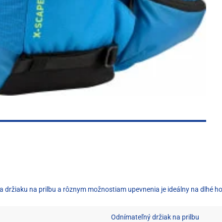
 držiaku na prilbu a rôznym možnostiam upevnenia je ideálny na dlhé hor
Odnímateľný držiak na prilbu