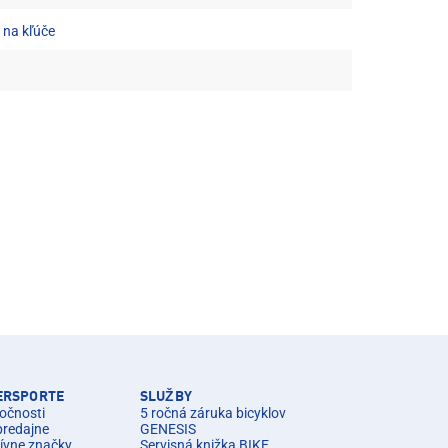
 na kľúče
TERSPORTE
SLUŽBY
očnosti
5 ročná záruka bicyklov
predajne
GENESIS
ívne značky
Servisná knižka BIKE