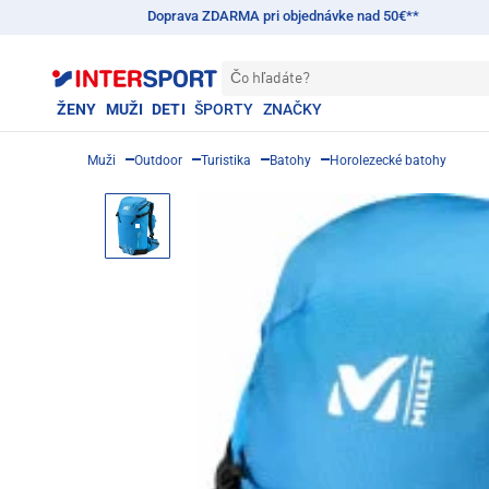
Doprava ZDARMA pri objednávke nad 50€**
Čo hľadáte?
ŽENY
MUŽI
DETI
ŠPORTY
ZNAČKY
Muži
Outdoor
Turistika
Batohy
Horolezecké batohy