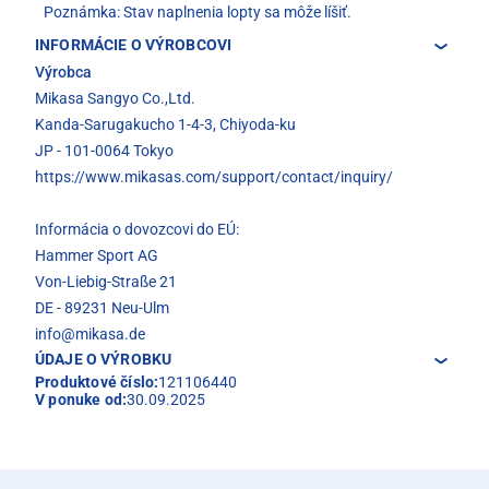
Poznámka: Stav naplnenia lopty sa môže líšiť.
INFORMÁCIE O VÝROBCOVI
Výrobca
Mikasa Sangyo Co.,Ltd.
Kanda-Sarugakucho 1-4-3, Chiyoda-ku
JP - 101-0064 Tokyo
https://www.mikasas.com/support/contact/inquiry/
Informácia o dovozcovi do EÚ:
Hammer Sport AG
Von-Liebig-Straße 21
DE - 89231 Neu-Ulm
info@mikasa.de
ÚDAJE O VÝROBKU
Produktové číslo:
121106440
V ponuke od:
30.09.2025