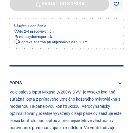
PRIDAŤ DO KOŠÍKA
Rýchle doručenie
do 2-4 pracovných dní
eshop
@
intersport.sk
Doprava zdarma pri objednávke nad 50€**
POPIS
Volejbalová lopta Mikasa „V200W-ÖVV“ je vysoko kvalitná
súťažná lopta z priľnavého umelého koženého mikrovlákna s
modernou 18-panelovou konštrukciou. Aerodynamicky
optimalizovaný, ideálne vyvážený dizajn panelov zaisťuje ešte
lepšiu kontrolu nad loptou a presnejšie letové vlastnosti v
porovnaní s predchádzajúcim modelom. Vo vnútri udržuje