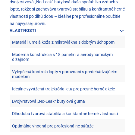
dvojvrstvová „No-Leak“ butylová duša spoľahlivo vzduch v
lopte, takže si zachováva tvarovú stabilitu a konštantné herné
vlastnosti po dlhú dobu – ideálne pre profesionálne použitie
na najvyššej úrovni.
VLASTNOSTI
Materiál: umelá koža z mikrovlákna s dobrým úchopom
Moderná konštrukcia s 18 panelmi a aerodynamickým
dizajnom
Vylepšená kontrola lopty v porovnaní s predchádzajúcim
modelom
Ideálne vyvážená trajektória letu pre presné herné akcie
Dvojvrstvová „No-Leak“ butylová guma
Dlhodobá tvarová stabilita a konštantné herné vlastnosti
Optimálne vhodná pre profesionálne súťaže