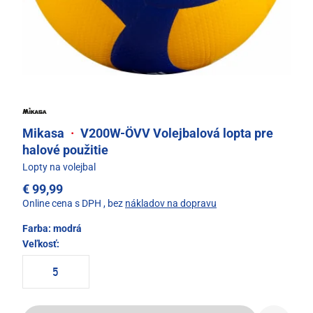
Mikasa
·
V200W-ÖVV Volejbalová lopta pre
halové použitie
Lopty na volejbal
€ 99,99
Online cena s DPH
, bez
nákladov na dopravu
Farba:
modrá
Veľkosť:
5