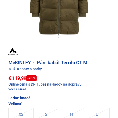
McKINLEY
·
Pán. kabát Terrilo CT M
Muži Kabáty a parky
€ 119,99
-20 %
Online cena s DPH
, bez
nákladov na dopravu
VOC*
€ 149,99
Farba:
hnedá
Veľkosť:
XS
S
M
L