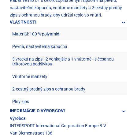
Kabát Terrilo CT s celorozopínateľným zipsom má pevnú,
nastaviteľnú kapucňu, vnútorné manžety a 2-cestný predný
zips s ochranou brady, aby udržal teplo vo vnútri.
VLASTNOSTI
Materiál: 100 % polyamid
Pevná, nastaviteľná kapucňa
3 vrecká na zips - 2 vonkajšie a 1 vnútorné - s česanou
trikotovou podšívkou
Vnútorné manžety
2-cestný predný zips s ochranou brady
Plný zips
INFORMÁCIE O VÝROBCOVI
Výrobca
INTERSPORT International Corporation Europe B.V.
Van Diemenstraat 186