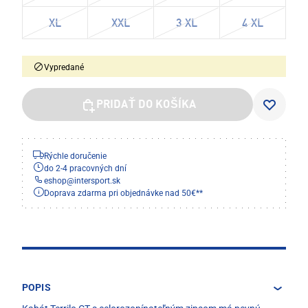
XL
XXL
3 XL
4 XL
Vypredané
PRIDAŤ DO KOŠÍKA
Rýchle doručenie
do 2-4 pracovných dní
eshop
@
intersport.sk
Doprava zdarma pri objednávke nad 50€**
POPIS