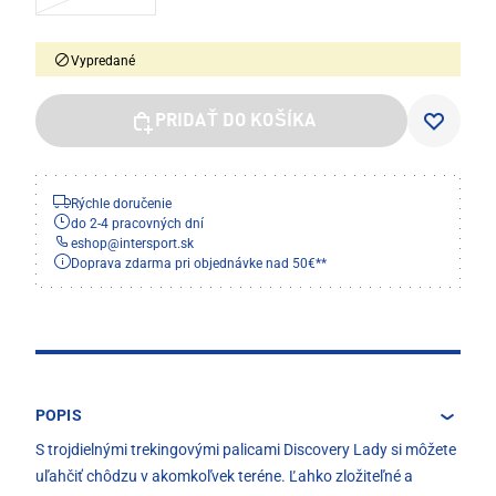
Vypredané
PRIDAŤ DO KOŠÍKA
Rýchle doručenie
do 2-4 pracovných dní
eshop
@
intersport.sk
Doprava zdarma pri objednávke nad 50€**
POPIS
S trojdielnými trekingovými palicami Discovery Lady si môžete
uľahčiť chôdzu v akomkoľvek teréne. Ľahko zložiteľné a