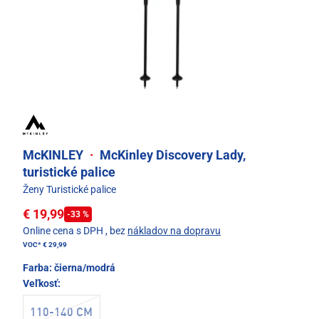
McKINLEY
·
McKinley Discovery Lady,
turistické palice
Ženy Turistické palice
€ 19,99
-33 %
Online cena s DPH
, bez
nákladov na dopravu
VOC*
€ 29,99
Farba:
čierna/modrá
Veľkosť:
110-140 CM