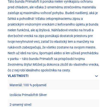
Táto bunda Primaloft ti ponúka nielen vynikajúcu ochranu
pred chladom, ale vďaka 2-smernému strečovému materiálu
zaisťuje aj maximálnu voľnosť pohybu. Budeš nadšený, aká je
ľahká a pohodlná! Vďaka celoprepínaciemu zipsu a
praktickým vnútorným vreckám z kefovaného úpletu je bunda
nielen funkčná, ale aj štýlová. Náhľadové vrecko na hrudi a
dve bočné vrecká na zips ponúkajú dostatok priestoru pre
tvoje nevyhnutné veci, zatiaľ čo elastický lem a manžety na
rukávoch zabezpečujú, že všetko zostane na svojom mieste.
Nech už ideš na túru, športuješ alebo si len užívaš prechádzku
v parku – táto bunda Primaloft sa prispôsobí tvojmu
životnému štýlu! Môžeš ju dokonca zložiť do vlastného vrecka,
čo z nej robí ideálneho spoločníka na cesty.
VLASTNOSTI
Materiál: 100 % polyamid
Izolácia Primaloft® Silver
2-smerný streč