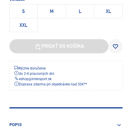
S
M
L
XL
XXL
PRIDAŤ DO KOŠÍKA
Rýchle doručenie
do 2-4 pracovných dní
eshop
@
intersport.sk
Doprava zdarma pri objednávke nad 50€**
POPIS