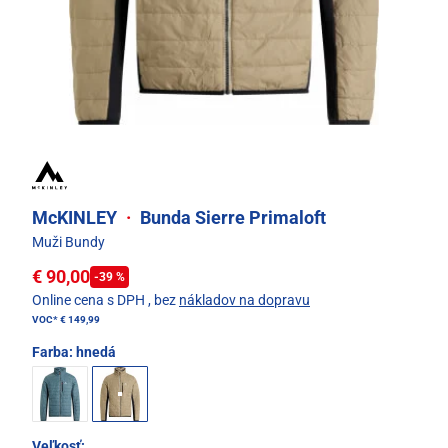
McKINLEY
·
Bunda Sierre Primaloft
Muži Bundy
€ 90,00
-39 %
Online cena s DPH
, bez
nákladov na dopravu
VOC*
€ 149,99
Farba:
hnedá
Veľkosť: