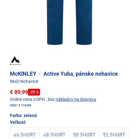
McKINLEY
·
Active Yuba, pánske nohavice
Muži Nohavice
€ 89,99
-25 %
Online cena s DPH
, bez
nákladov na dopravu
VOC*
€ 119,99
Farba:
zelená
Veľkosť:
46 SHORT
48 SHORT
50 SHORT
52 SHORT