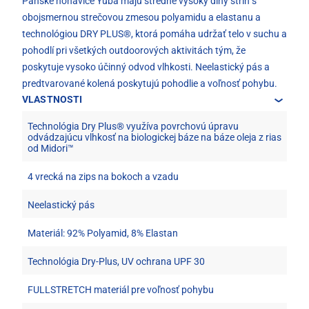
Pánske nohavice Yuba majú stredne vysoký dlhý strih s
obojsmernou strečovou zmesou polyamidu a elastanu a
technológiou DRY PLUS®, ktorá pomáha udržať telo v suchu a
pohodlí pri všetkých outdoorových aktivitách tým, že
poskytuje vysoko účinný odvod vlhkosti. Neelastický pás a
predtvarované kolená poskytujú pohodlie a voľnosť pohybu.
VLASTNOSTI
Technológia Dry Plus® využíva povrchovú úpravu
odvádzajúcu vlhkosť na biologickej báze na báze oleja z rias
od Midori™
4 vrecká na zips na bokoch a vzadu
Neelastický pás
Materiál: 92% Polyamid, 8% Elastan
Technológia Dry-Plus, UV ochrana UPF 30
FULLSTRETCH materiál pre voľnosť pohybu