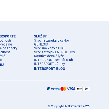
TERSPORTE
SLUŽBY
očnosti
5 ročná záruka bicyklov
predajne
GENESIS
ívne značky
Servisná knižka BIKE
teľnosť
Servis strojov ENERGETICS
édiá
Rastúce detské lyže
kt
INTERSPORT Benefit Klub
INTERSPORT záruky
ÉRA
INTERSPORT BLOG
© Copyright INTERSPORT 2026