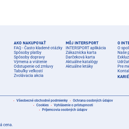
AKO NAKUPOVAŤ
MÔJ INTERSPORT
O IN
FAQ - Často kladené otázky
INTERSPORT aplikácia
O spol
Spôsoby platby
Zákaznícka karta
Naše 
Spôsoby dopravy
Darčeková karta
Exkluz
Výmena a vrátenie
Aktuálne katalógy
Udrža
Odstupenie od zmluvy
Aktuálne letáky
Pre m
Tabuľky veľkostí
Konta
Zvolávacia akcia
KARI
Všeobecné obchodné podmienky
Ochrana osobných údajov
Cookies
Vyhlásenie o prístupnosti
Príjemcovia osobných údajov
á cena.