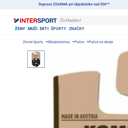
Doprava ZDARMA pri objednávke nad 50€**
Čo hľadáte?
ŽENY
MUŽI
DETI
ŠPORTY
ZNAČKY
Zimné športy
Skialpinizmus
Palice
Palice na skialp