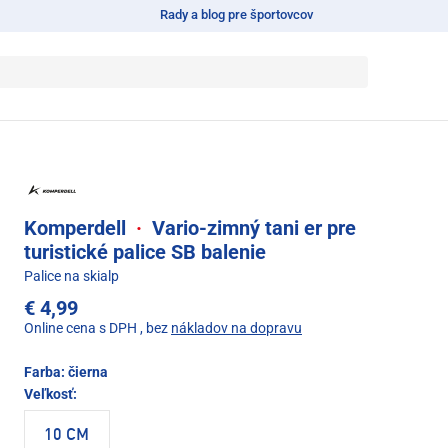
Rady a blog pre športovcov
Komperdell
·
Vario-zimný tani er pre
turistické palice SB balenie
Palice na skialp
€ 4,99
Online cena s DPH
, bez
nákladov na dopravu
Farba:
čierna
Veľkosť:
10 CM