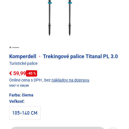
Komperdell
·
Trekingové palice Titanal PL 3.0
Turistické palice
€ 59,99
-45 %
Online cena s DPH
, bez
nákladov na dopravu
VOC*
€ 109,99
Farba:
čierna
Veľkosť:
105-140 CM