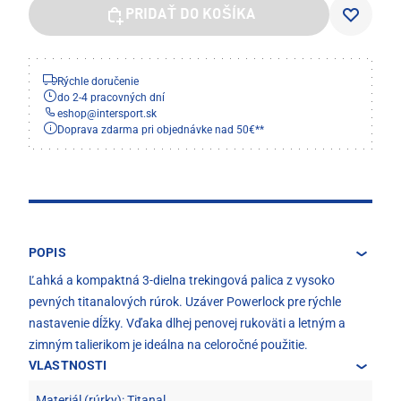
PRIDAŤ DO KOŠÍKA
Rýchle doručenie
do 2-4 pracovných dní
eshop
@
intersport.sk
Doprava zdarma pri objednávke nad 50€**
POPIS
Ľahká a kompaktná 3-dielna trekingová palica z vysoko
pevných titanalových rúrok. Uzáver Powerlock pre rýchle
nastavenie dĺžky. Vďaka dlhej penovej rukoväti a letným a
zimným talierikom je ideálna na celoročné použitie.
VLASTNOSTI
Materiál (rúrky): Titanal