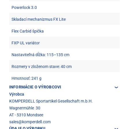
Powerlock 3.0
Skladací mechanizmus FX Lite
Flex Carbid špička
FXP UL variátor
Nastaviteľná dĺžka: 115–135 cm
Rozmery v zloženom stave: 40 cm
Hmotnosť: 241 g
INFORMÁCIE O VÝROBCOVI
Výrobca
KOMPERDELL Sportartikel Gesellschaft m.b.H.
Wagnermühle 30
AT - 5310 Mondsee
sales@komperdell.com
ÚDAJE O VÝROBKU