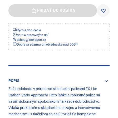
PRIDAŤ DO KOŠÍKA
Rýchle doručenie
do 2-4 pracovných dní
eshop
@
intersport.sk
Doprava zdarma pri objednávke nad 50€**
POPIS
Zažite slobodu v prírode so skladacími palicami FX Lite
Carbon Vario Approach! Tieto ľahké a robustné palice sú
vaším dokonalým spoločníkom na každé dobrodružstvo.
Vďaka praktickému skladaciemu dizajnu a inovatívnemu
mechanizmu s tlačidlom sa dajú rozložiť a kompaktne