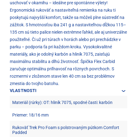
uschovať v okamihu – ideálne pre spontánne výlety!
Ergonomická rukoväť a nastaviteľná remienka na ruku ti
poskytujú najvyšší komfort, takže sa môžeš plne sústrediť na
zážitok. S hmotnosťou iba 241 g a nastaviteľnou dĺžkou 115–
135 cm sú tieto palice nielen extrémne ľahké, ale aj univerzálne
použiteľné. Či už pri túrach v horách alebo pri prechádzke v
parku – podporia ťa pri každom kroku. Vysokokvalitné
materiály, ako je odolný karbón a hliník 7075, zaisťujú
maximálnu stabilitu a dlhú životnosť. Špička Flex Carbid
zaručuje optimálnu priľnavosť na rôznych povrchoch. S
rozmermi v zloženom stave len 40 cm sa bez problémov
zmestia do tvojho batohu.
VLASTNOSTI
Materiál (rúrky): OT: hliník 7075, spodné časti: karbón
Priemer: 18/16 mm
Rukoväť Trek Pro Foam s polstrovaným pútkom Comfort
Padded