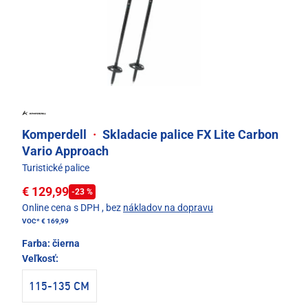
Komperdell
·
Skladacie palice FX Lite Carbon
Vario Approach
Turistické palice
€ 129,99
-23 %
Online cena s DPH
, bez
nákladov na dopravu
VOC*
€ 169,99
Farba:
čierna
Veľkosť:
115-135 CM