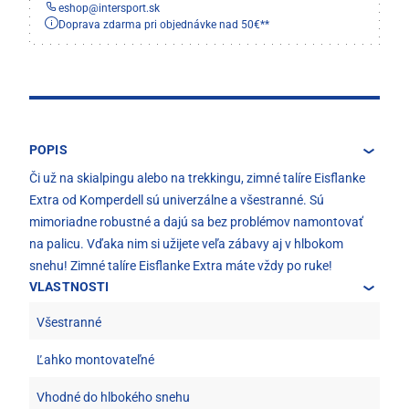
eshop
@
intersport.sk
Doprava zdarma pri objednávke nad 50€**
POPIS
Či už na skialpingu alebo na trekkingu, zimné talíre Eisflanke
Extra od Komperdell sú univerzálne a všestranné. Sú
mimoriadne robustné a dajú sa bez problémov namontovať
na palicu. Vďaka nim si užijete veľa zábavy aj v hlbokom
snehu! Zimné talíre Eisflanke Extra máte vždy po ruke!
VLASTNOSTI
Všestranné
Ľahko montovateľné
Vhodné do hlbokého snehu