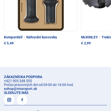
Komperdell
·
Náhradní koncovka
McKINLEY
·
Trekin
€ 5,49
€ 2,99
ZÁKAZNÍCKA PODPORA
+421 905 348 555
Počas pracovných dní od 09:00 do 16:00 hod.
eshop
@
intersport.sk
SLEDUJTE NÁS