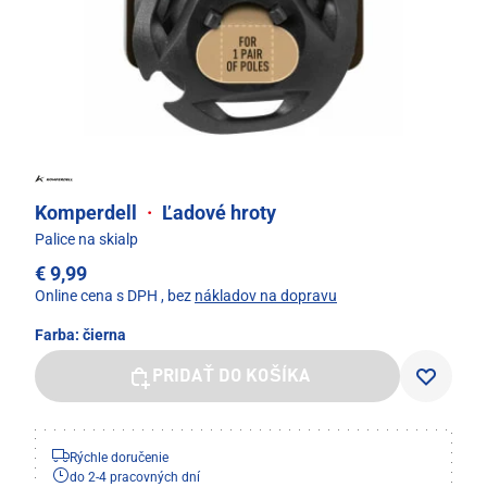
Komperdell
·
Ľadové hroty
Palice na skialp
€ 9,99
Online cena s DPH
, bez
nákladov na dopravu
Farba:
čierna
PRIDAŤ DO KOŠÍKA
Rýchle doručenie
do 2-4 pracovných dní