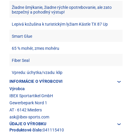
Žiadne šmýkanie, žiadne rýchle opotrebovanie, ale zato
bezpečný a pohodlný výstup!
Lepivá kožušina k turistickým lyžiam Kästle TX 87 Up
Smart Glue
65 % mohér, zmes mohéru
Fiber Seal
Vpredu: úchytka/vzadu: klip
INFORMÁCIE O VÝROBCOVI
Výrobca
IBEX Sportartikel GmbH
Gewerbepark Nord 1
AT - 6142 Mieders
ask@ibex-sports.com
ÚDAJE O VÝROBKU
Produktové číslo:
041115410