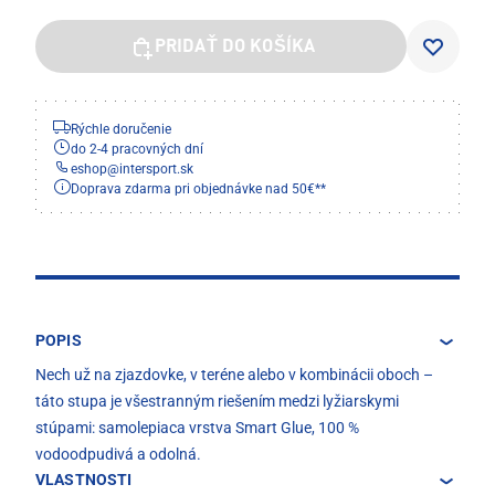
PRIDAŤ DO KOŠÍKA
Rýchle doručenie
do 2-4 pracovných dní
eshop
@
intersport.sk
Doprava zdarma pri objednávke nad 50€**
POPIS
Nech už na zjazdovke, v teréne alebo v kombinácii oboch –
táto stupa je všestranným riešením medzi lyžiarskymi
stúpami: samolepiaca vrstva Smart Glue, 100 %
vodoodpudivá a odolná.
VLASTNOSTI