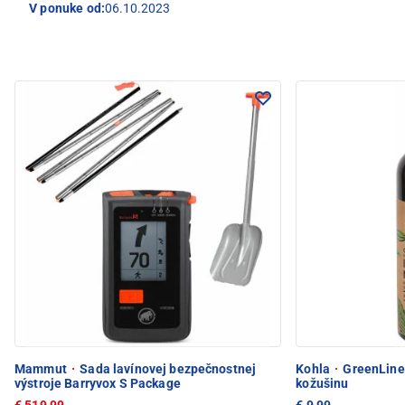
V ponuke od:
06.10.2023
Mammut
·
Sada lavínovej bezpečnostnej
Kohla
·
GreenLine 
výstroje Barryvox S Package
kožušinu