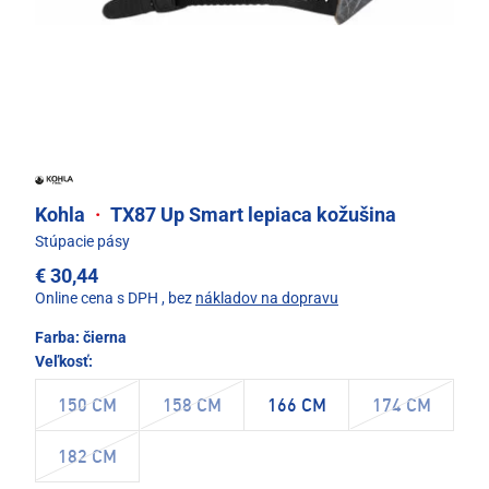
Kohla
·
TX87 Up Smart lepiaca kožušina
Stúpacie pásy
€ 30,44
Online cena s DPH
, bez
nákladov na dopravu
Farba:
čierna
Veľkosť:
150 CM
158 CM
166 CM
174 CM
182 CM