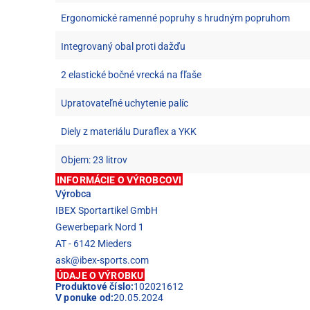
Ergonomické ramenné popruhy s hrudným popruhom
Integrovaný obal proti dažďu
2 elastické bočné vrecká na fľaše
Upratovateľné uchytenie palíc
Diely z materiálu Duraflex a YKK
Objem: 23 litrov
INFORMÁCIE O VÝROBCOVI
Výrobca
IBEX Sportartikel GmbH
Gewerbepark Nord 1
AT - 6142 Mieders
ask@ibex-sports.com
ÚDAJE O VÝROBKU
Produktové číslo:
102021612
V ponuke od:
20.05.2024