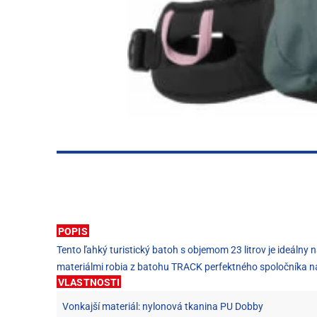
POPIS
Tento ľahký turistický batoh s objemom 23 litrov je ideáln
materiálmi robia z batohu TRACK perfektného spoločníka na
VLASTNOSTI
Vonkajší materiál: nylonová tkanina PU Dobby