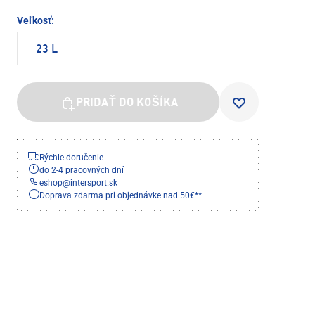
Veľkosť:
23 L
PRIDAŤ DO KOŠÍKA
Rýchle doručenie
do 2-4 pracovných dní
eshop
@
intersport.sk
Doprava zdarma pri objednávke nad 50€**