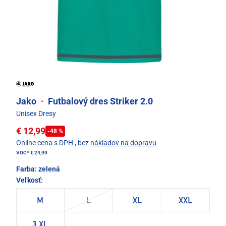
Jako
·
Futbalový dres Striker 2.0
Unisex Dresy
€ 12,99
-48 %
Online cena s DPH
, bez
nákladov na dopravu
VOC*
€ 24,99
Farba:
zelená
Veľkosť:
M
L
XL
XXL
3 XL