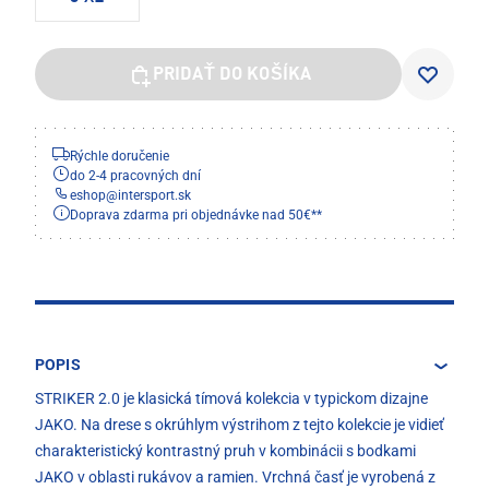
PRIDAŤ DO KOŠÍKA
Rýchle doručenie
do 2-4 pracovných dní
eshop
@
intersport.sk
Doprava zdarma pri objednávke nad 50€**
POPIS
STRIKER 2.0 je klasická tímová kolekcia v typickom dizajne
JAKO. Na drese s okrúhlym výstrihom z tejto kolekcie je vidieť
charakteristický kontrastný pruh v kombinácii s bodkami
JAKO v oblasti rukávov a ramien. Vrchná časť je vyrobená z