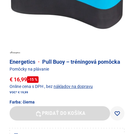
Energetics
·
Pull Buoy – tréningová pomôcka
Pomôcky na plávanie
€ 16,99
-15 %
Online cena s DPH
, bez
nákladov na dopravu
VOC*
€ 19,99
Farba:
čierna
PRIDAŤ DO KOŠÍKA