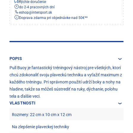
Rýchle doručenie
do 2-4 pracovných dní
eshop
@
intersport.sk
Doprava zdarma pri objednávke nad 50€**
POPIS
Pull Buoy je fantastický tréningový nástroj pre všetkých, ktorí
chcú zdokonaliť svoju plaveckú techniku a vyťažiť maximum z
každého tréningu. Pri správnom použití udrží boky a nohy na
hladine, takže sa môžeš sústrediť na ruky, dýchanie, polohu
tela a ďalšie veci.
VLASTNOSTI
Rozmery: 22 cm x 10 cm x 12 cm
Na zlepšenie plaveckej techniky