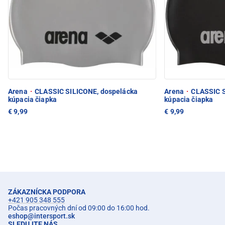
Arena
·
CLASSIC SILICONE, dospelácka
Arena
·
CLASSIC S
kúpacia čiapka
kúpacia čiapka
€ 9,99
€ 9,99
ZÁKAZNÍCKA PODPORA
+421 905 348 555
Počas pracovných dní od 09:00 do 16:00 hod.
eshop
@
intersport.sk
SLEDUJTE NÁS