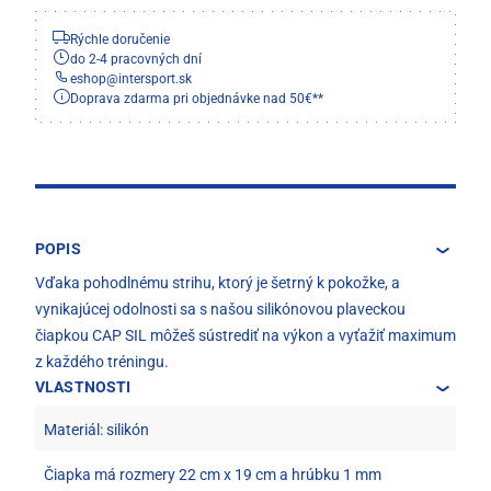
Rýchle doručenie
do 2-4 pracovných dní
eshop
@
intersport.sk
Doprava zdarma pri objednávke nad 50€**
POPIS
Vďaka pohodlnému strihu, ktorý je šetrný k pokožke, a
vynikajúcej odolnosti sa s našou silikónovou plaveckou
čiapkou CAP SIL môžeš sústrediť na výkon a vyťažiť maximum
z každého tréningu.
VLASTNOSTI
Materiál: silikón
Čiapka má rozmery 22 cm x 19 cm a hrúbku 1 mm