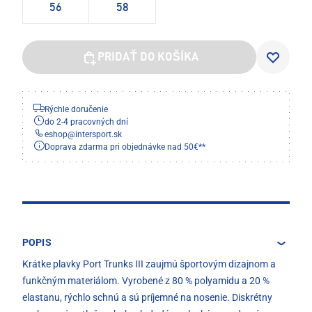
56
58
PRIDAŤ DO KOŠÍKA
Rýchle doručenie
do 2-4 pracovných dní
eshop
@
intersport.sk
Doprava zdarma pri objednávke nad 50€**
POPIS
Krátke plavky Port Trunks III zaujmú športovým dizajnom a
funkčným materiálom. Vyrobené z 80 % polyamidu a 20 %
elastanu, rýchlo schnú a sú príjemné na nosenie. Diskrétny