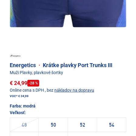
Energetics
·
Krátke plavky Port Trunks III
Muži Plavky, plavkové šortky
€ 24,99
-28 %
Online cena s DPH
, bez
nákladov na dopravu
VOC*
€ 34,99
Farba:
modrá
Veľkosť:
48
50
52
54