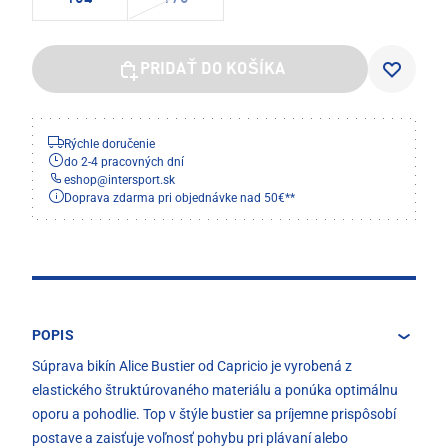
PRIDAŤ DO KOŠÍKA
Rýchle doručenie
do 2-4 pracovných dní
eshop
@
intersport.sk
Doprava zdarma pri objednávke nad 50€**
POPIS
Súprava bikín Alice Bustier od Capricio je vyrobená z
elastického štruktúrovaného materiálu a ponúka optimálnu
oporu a pohodlie. Top v štýle bustier sa príjemne prispôsobí
postave a zaisťuje voľnosť pohybu pri plávaní alebo