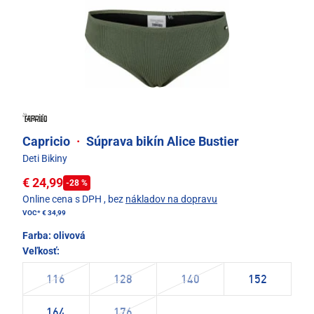
Capricio
·
Súprava bikín Alice Bustier
Deti Bikiny
€ 24,99
-28 %
Online cena s DPH
, bez
nákladov na dopravu
VOC*
€ 34,99
Farba:
olivová
Veľkosť:
116
128
140
152
164
176