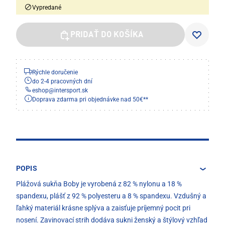
Vypredané
PRIDAŤ DO KOŠÍKA
Rýchle doručenie
do 2-4 pracovných dní
eshop
@
intersport.sk
Doprava zdarma pri objednávke nad 50€**
POPIS
Plážová sukňa Boby je vyrobená z 82 % nylonu a 18 %
spandexu, plášť z 92 % polyesteru a 8 % spandexu. Vzdušný a
ľahký materiál krásne splýva a zaisťuje príjemný pocit pri
nosení. Zavinovací strih dodáva sukni ženský a štýlový vzhľad