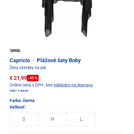
Capricio
·
Plážové šaty Boby
Ženy Uteráky na plá
€ 21,99
-45 %
Online cena s DPH
, bez
nákladov na dopravu
VOC*
€ 39,99
Farba:
čierna
Veľkosť:
S
M
L