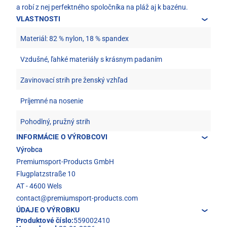
a robí z nej perfektného spoločníka na pláž aj k bazénu.
VLASTNOSTI
Materiál: 82 % nylon, 18 % spandex
Vzdušné, ľahké materiály s krásnym padaním
Zavinovací strih pre ženský vzhľad
Príjemné na nosenie
Pohodlný, pružný strih
INFORMÁCIE O VÝROBCOVI
Výrobca
Premiumsport-Products GmbH
Flugplatzstraße 10
AT - 4600 Wels
contact@premiumsport-products.com
ÚDAJE O VÝROBKU
Produktové číslo:
559002410