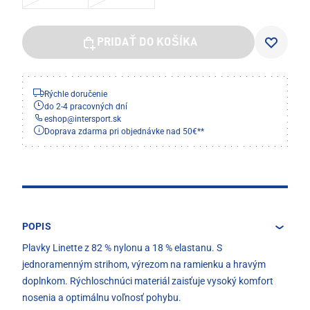
PRIDAŤ DO KOŠÍKA
Rýchle doručenie
do 2-4 pracovných dní
eshop
@
intersport.sk
Doprava zdarma pri objednávke nad 50€**
POPIS
Plavky Linette z 82 % nylonu a 18 % elastanu. S
jednoramenným strihom, výrezom na ramienku a hravým
doplnkom. Rýchloschnúci materiál zaisťuje vysoký komfort
nosenia a optimálnu voľnosť pohybu.