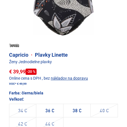
Capricio
·
Plavky Linette
Ženy Jednodielne plavky
€ 39,99
-20 %
Online cena s DPH
, bez
nákladov na dopravu
VOC*
€ 49,99
Farba:
čierna/biela
Veľkosť:
34 C
36 C
38 C
40 C
42 C
44 C