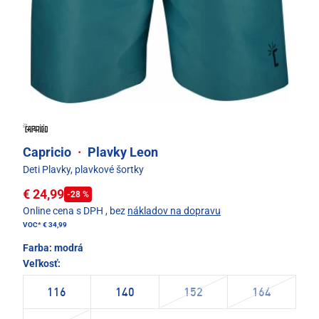
Capricio
·
Plavky Leon
Deti Plavky, plavkové šortky
€ 24,99
-28 %
Online cena s DPH
, bez
nákladov na dopravu
VOC*
€ 34,99
Farba:
modrá
Veľkosť:
116
140
152
164