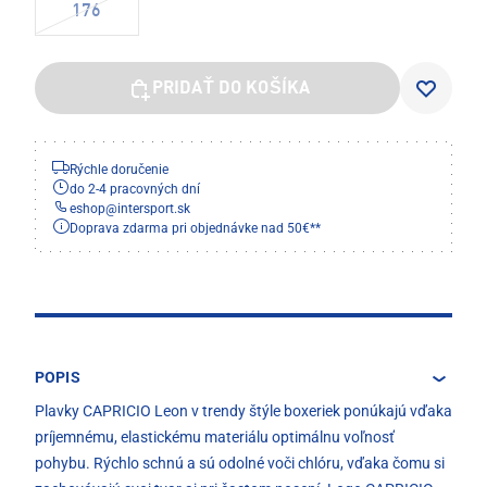
176
PRIDAŤ DO KOŠÍKA
Rýchle doručenie
do 2-4 pracovných dní
eshop
@
intersport.sk
Doprava zdarma pri objednávke nad 50€**
POPIS
Plavky CAPRICIO Leon v trendy štýle boxeriek ponúkajú vďaka
príjemnému, elastickému materiálu optimálnu voľnosť
pohybu. Rýchlo schnú a sú odolné voči chlóru, vďaka čomu si