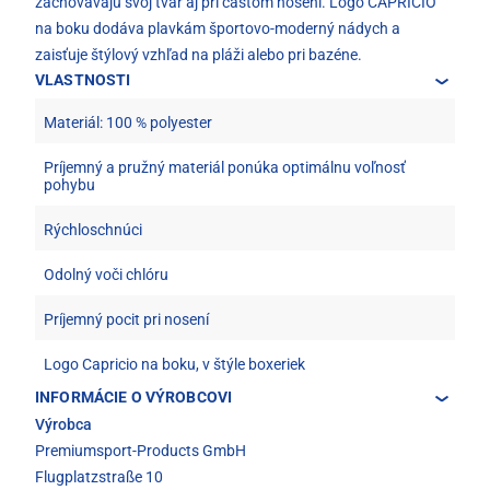
zachovávajú svoj tvar aj pri častom nosení. Logo CAPRICIO
na boku dodáva plavkám športovo-moderný nádych a
zaisťuje štýlový vzhľad na pláži alebo pri bazéne.
VLASTNOSTI
Materiál: 100 % polyester
Príjemný a pružný materiál ponúka optimálnu voľnosť
pohybu
Rýchloschnúci
Odolný voči chlóru
Príjemný pocit pri nosení
Logo Capricio na boku, v štýle boxeriek
INFORMÁCIE O VÝROBCOVI
Výrobca
Premiumsport-Products GmbH
Flugplatzstraße 10