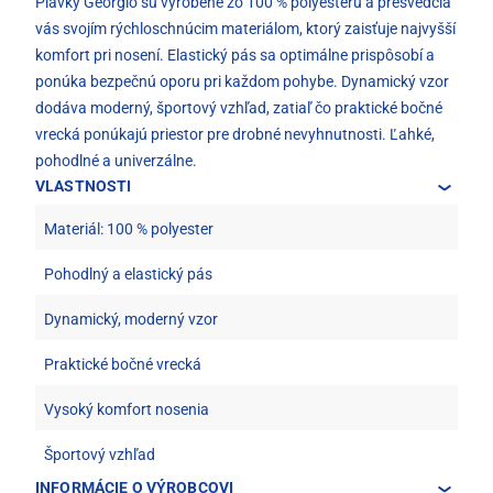
Plavky Georgio sú vyrobené zo 100 % polyesteru a presvedčia
vás svojím rýchloschnúcim materiálom, ktorý zaisťuje najvyšší
komfort pri nosení. Elastický pás sa optimálne prispôsobí a
ponúka bezpečnú oporu pri každom pohybe. Dynamický vzor
dodáva moderný, športový vzhľad, zatiaľ čo praktické bočné
vrecká ponúkajú priestor pre drobné nevyhnutnosti. Ľahké,
pohodlné a univerzálne.
VLASTNOSTI
Materiál: 100 % polyester
Pohodlný a elastický pás
Dynamický, moderný vzor
Praktické bočné vrecká
Vysoký komfort nosenia
Športový vzhľad
INFORMÁCIE O VÝROBCOVI