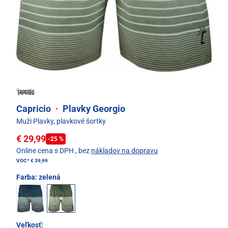
Capricio
·
Plavky Georgio
Muži Plavky, plavkové šortky
€ 29,99
-25 %
Online cena s DPH
, bez
nákladov na dopravu
VOC*
€ 39,99
Farba:
zelená
Veľkosť: