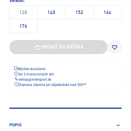
Veľkosť:
128
140
152
164
176
PRIDAŤ DO KOŠÍKA
Rýchle doručenie
do 2-4 pracovných dní
eshop
@
intersport.sk
Doprava zdarma pri objednávke nad 50€**
POPIS