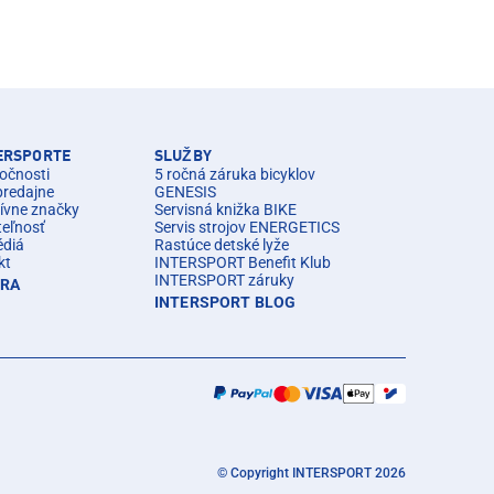
TERSPORTE
SLUŽBY
očnosti
5 ročná záruka bicyklov
predajne
GENESIS
ívne značky
Servisná knižka BIKE
teľnosť
Servis strojov ENERGETICS
édiá
Rastúce detské lyže
kt
INTERSPORT Benefit Klub
INTERSPORT záruky
ÉRA
INTERSPORT BLOG
© Copyright INTERSPORT 2026