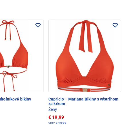
holníkové bikiny
Capricio
·
Mariana Bikiny s výstrihom
za krkom
Ženy
€ 19,99
VOC*
€ 29,99