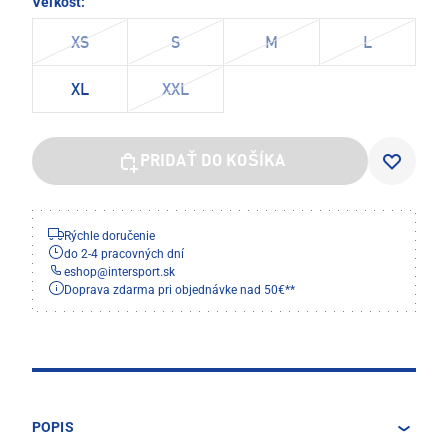
Veľkosť:
XS
S
M
L
XL
XXL
PRIDAŤ DO KOŠÍKA
Rýchle doručenie
do 2-4 pracovných dní
eshop
@
intersport.sk
Doprava zdarma pri objednávke nad 50€**
POPIS