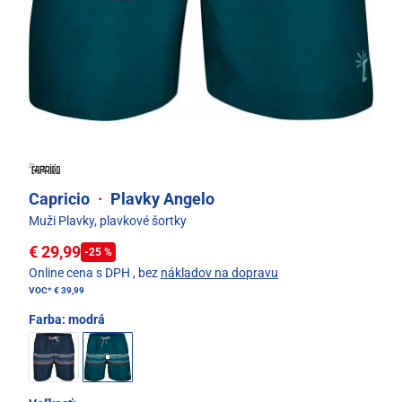
Capricio
·
Plavky Angelo
Muži Plavky, plavkové šortky
€ 29,99
-25 %
Online cena s DPH
, bez
nákladov na dopravu
VOC*
€ 39,99
Farba:
modrá