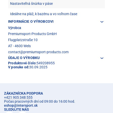
Nastaviteľná šnúrka v páse
Ideálne na pláž, k bazénu a vo voľnom čase
INFORMÁCIE O VÝROBCOVI
Výrobca
Premiumsport-Products GmbH
Flugplatzstraße 10
AT - 4600 Wels
contact@premiumsport-products.com
ÚDAJE O VÝROBKU
Produktové číslo:
549208955
V ponuke od:
30.09.2025
ZÁKAZNÍCKA PODPORA
+421 905 348 555
Počas pracovných dní od 09:00 do 16:00 hod.
eshop
@
intersport.sk
SLEDUJTE NÁS