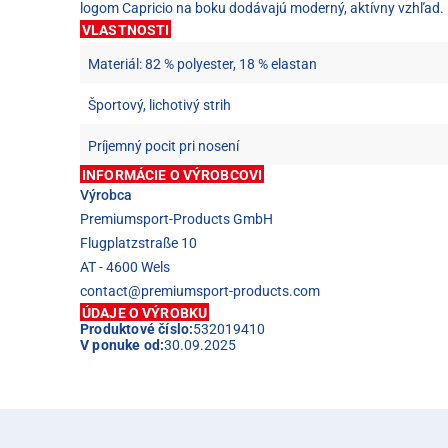
logom Capricio na boku dodávajú moderný, aktívny vzhľad. Po
VLASTNOSTI
Materiál: 82 % polyester, 18 % elastan
Športový, lichotivý strih
Príjemný pocit pri nosení
INFORMÁCIE O VÝROBCOVI
Výrobca
Premiumsport-Products GmbH
Flugplatzstraße 10
AT - 4600 Wels
contact@premiumsport-products.com
ÚDAJE O VÝROBKU
Produktové číslo:
532019410
V ponuke od:
30.09.2025