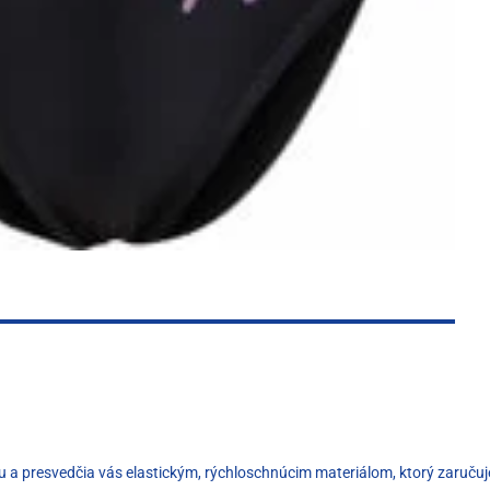
 a presvedčia vás elastickým, rýchloschnúcim materiálom, ktorý zaručuje 