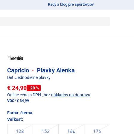
Rady a blog pre športovcov
Capricio
·
Plavky Alenka
Deti Jednodielne plavky
€ 24,99
-28 %
Online cena s DPH
, bez
nákladov na dopravu
VOC*
€ 34,99
Farba:
čierna
Veľkosť:
128
152
164
176