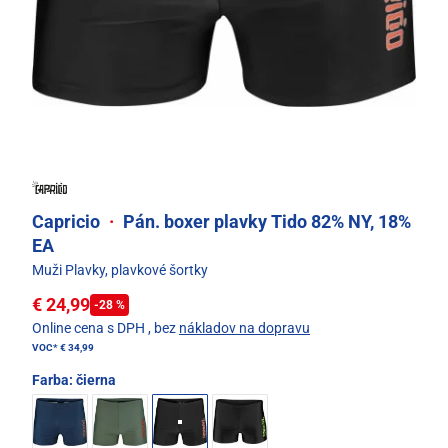
Capricio
·
Pán. boxer plavky Tido 82% NY, 18%
EA
Muži Plavky, plavkové šortky
€ 24,99
-28 %
Online cena s DPH
, bez
nákladov na dopravu
VOC*
€ 34,99
Farba:
čierna