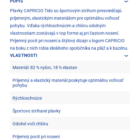
POPIS
Plavky CAPRICIO Tido so športovým strihom presviedčajú
príjemným, elastickým materiálom pre optimálnu voľnosť
pohybu. Vďaka rýchloschnúcim a chlóru odolným
vlastnostiam zostávajú v top forme aj pri častom nosení.
Príjemný pocit pri nosení a štýlový dizajn s logom CAPRICIO
na boku z nich robia ideálneho spoločníka na pláž a k bazénu.
VLASTNOSTI
Materiál: 82 % nylon, 18 % elastan
Príjemný a elastický materiál poskytuje optimálnu voľnosť
pohybu
Rýchloschnúce
Športovo strihané plavky
Odolné voči chlóru
Príjemný pocit pri nosení