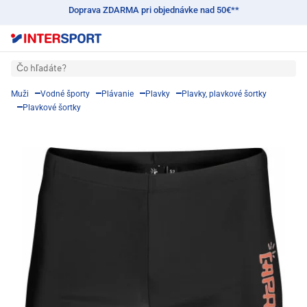
Doprava ZDARMA pri objednávke nad 50€**
Čo hľadáte?
Muži
Vodné športy
Plávanie
Plavky
Plavky, plavkové šortky
Plavkové šortky