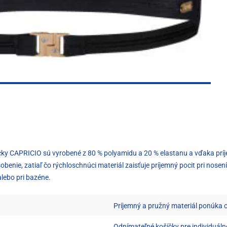
čky CAPRICIO sú vyrobené z 80 % polyamidu a 20 % elastanu a vďaka pr
enie, zatiaľ čo rýchloschnúci materiál zaisťuje príjemný pocit pri nosení
alebo pri bazéne.
Príjemný a pružný materiál ponúka 
Odnímateľné košíčky pre individuáln