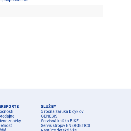
TERSPORTE
SLUŽBY
očnosti
5 ročná záruka bicyklov
predajne
GENESIS
ívne značky
Servisná knižka BIKE
teľnosť
Servis strojov ENERGETICS
édiá
Rastúce detské lyže