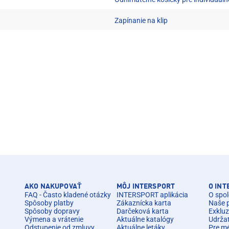
Zapínanie na klip
AKO NAKUPOVAŤ
MÔJ INTERSPORT
O IN
FAQ - Často kladené otázky
INTERSPORT aplikácia
O spol
Spôsoby platby
Zákaznícka karta
Naše 
Spôsoby dopravy
Darčeková karta
Exkluz
Výmena a vrátenie
Aktuálne katalógy
Udrža
Odstupenie od zmluvy
Aktuálne letáky
Pre m