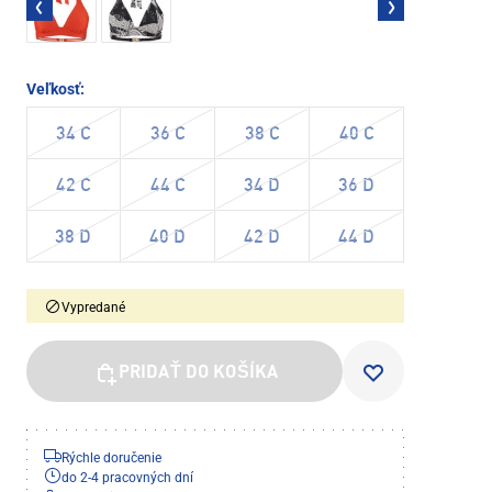
Veľkosť:
34 C
36 C
38 C
40 C
42 C
44 C
34 D
36 D
38 D
40 D
42 D
44 D
Vypredané
PRIDAŤ DO KOŠÍKA
Rýchle doručenie
do 2-4 pracovných dní