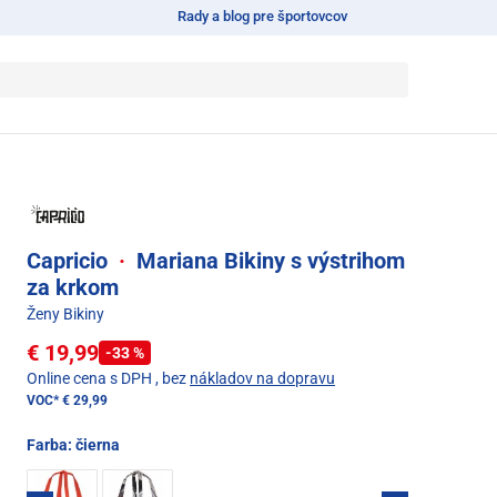
Rady a blog pre športovcov
Capricio
·
Mariana Bikiny s výstrihom
za krkom
Ženy Bikiny
€ 19,99
-33 %
Online cena s DPH
, bez
nákladov na dopravu
VOC*
€ 29,99
Farba:
čierna