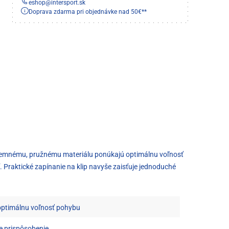
eshop
@
intersport.sk
Doprava zdarma pri objednávke nad 50€**
íjemnému, pružnému materiálu ponúkajú optimálnu voľnosť
. Praktické zapínanie na klip navyše zaisťuje jednoduché
optimálnu voľnosť pohybu
e prispôsobenie