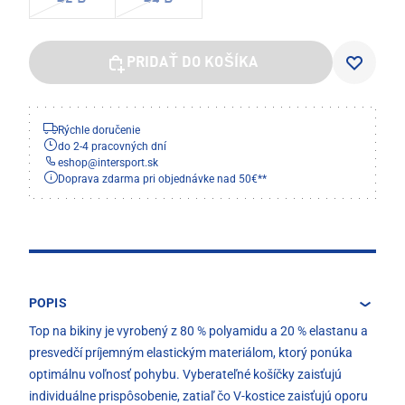
PRIDAŤ DO KOŠÍKA
Rýchle doručenie
do 2-4 pracovných dní
eshop
@
intersport.sk
Doprava zdarma pri objednávke nad 50€**
POPIS
Top na bikiny je vyrobený z 80 % polyamidu a 20 % elastanu a
presvedčí príjemným elastickým materiálom, ktorý ponúka
optimálnu voľnosť pohybu. Vyberateľné košíčky zaisťujú
individuálne prispôsobenie, zatiaľ čo V-kostice zaisťujú oporu