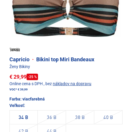
Capricio
·
Bikini top Miri Bandeaux
Ženy Bikiny
€ 29,99
-25 %
Online cena s DPH
, bez
nákladov na dopravu
VOC*
€ 39,99
Farba:
viacfarebná
Veľkosť:
34 B
36 B
38 B
40 B
42 B
44 B