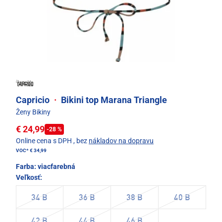
Capricio
·
Bikini top Marana Triangle
Ženy Bikiny
€ 24,99
-28 %
Online cena s DPH
, bez
nákladov na dopravu
VOC*
€ 34,99
Farba:
viacfarebná
Veľkosť:
34 B
36 B
38 B
40 B
42 B
44 B
46 B