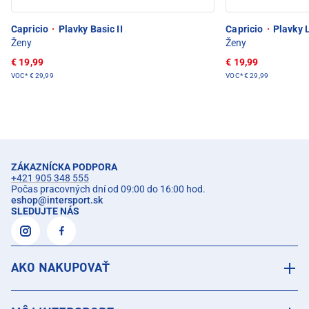
Capricio
·
Plavky Basic II
Capricio
·
Plavky 
Ženy
Ženy
€ 19,99
€ 19,99
VOC*
€ 29,99
VOC*
€ 29,99
ZÁKAZNÍCKA PODPORA
+421 905 348 555
Počas pracovných dní od 09:00 do 16:00 hod.
eshop
@
intersport.sk
SLEDUJTE NÁS
AKO NAKUPOVAŤ