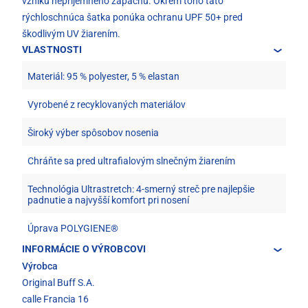
vzniku nepríjemného zápachu. Okrem toho táto
rýchloschnúca šatka ponúka ochranu UPF 50+ pred
škodlivým UV žiarením.
VLASTNOSTI
Materiál: 95 % polyester, 5 % elastan
Vyrobené z recyklovaných materiálov
Široký výber spôsobov nosenia
Chráňte sa pred ultrafialovým slnečným žiarením
Technológia Ultrastretch: 4-smerný streč pre najlepšie
padnutie a najvyšší komfort pri nosení
Úprava POLYGIENE®
INFORMÁCIE O VÝROBCOVI
Výrobca
Original Buff S.A.
calle Francia 16