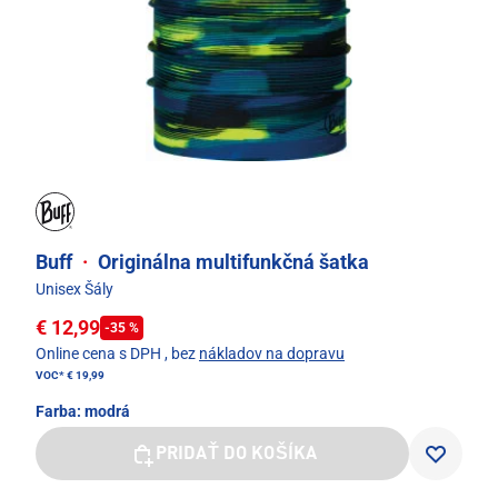
Buff
·
Originálna multifunkčná šatka
Unisex Šály
€ 12,99
-35 %
Online cena s DPH
, bez
nákladov na dopravu
VOC*
€ 19,99
Farba:
modrá
PRIDAŤ DO KOŠÍKA