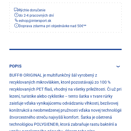
Rýchle doručenie
do 2-4 pracovných dní
eshop
@
intersport.sk
Doprava zdarma pri objednávke nad 50€**
POPIS
BUFF® ORIGINAL je multifunkčný šál vyrobený z
recyklovaných mikrovlákien, ktoré pozostávajú zo 100 %
recyklovaných PET fliaš, vhodný na všetky príležitosti. Či už pri
lezení, turistike alebo cyklistike – tento šatka v tvare rúrky
zaisťuje vďaka vynikajúcemu odvádzaniu vlhkosti, bezšvovej
konštrukcii a neobmedzenej pružnosti vďaka novej technológii
štvorcestného streču najvyšší komfort. Šatka je ošetrená
technológiou POLYGIENE®, ktorá zabraňuje rastu baktérií a