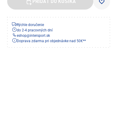
PRIDAŤ DO KOŠÍKA
Rýchle doručenie
do 2-4 pracovných dní
eshop
@
intersport.sk
Doprava zdarma pri objednávke nad 50€**