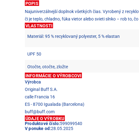
POPIS
Najuniverzálnejší doplnok všetkých čias. Vyrobený z recyklov
či je teplo, chladno, fúka vietor alebo svieti slnko – rob to, č
VLASTNOSTI
Materiál: 95 % recyklovaný polyester, 5 % elastan
UPF 50
Otočte, otočte, zložte
INFORMÁCIE O VÝROBCOVI
Výrobca
Original Buff S.A.
calle Francia 16
ES - 8700 Igualada (Barcelona)
buff@buff.com
ÚDAJE O VÝROBKU
Produktové číslo:
599099540
V ponuke od:
28.05.2025