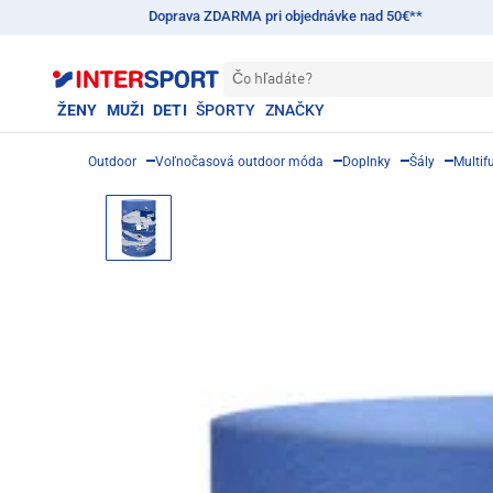
Doprava ZDARMA pri objednávke nad 50€**
Čo hľadáte?
ŽENY
MUŽI
DETI
ŠPORTY
ZNAČKY
Outdoor
Voľnočasová outdoor móda
Doplnky
Šály
Multif