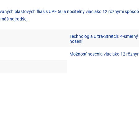
aných plastových fliaš s UPF 50 a nositeľný viac ako 12 rôznymi spôsobmi. 
o máš najradšej.
Technológia Ultra-Stretch: 4-smerný 
nosení
Možnosť nosenia viac ako 12 rôzny