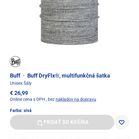
Buff
·
Buff DryFlx®, multifunkčná šatka
Unisex Šály
€ 26,99
Online cena s DPH
, bez
nákladov na dopravu
Farba:
sivá
PRIDAŤ DO KOŠÍKA