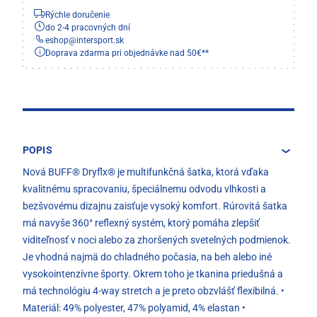
Rýchle doručenie
do 2-4 pracovných dní
eshop
@
intersport.sk
Doprava zdarma pri objednávke nad 50€**
POPIS
Nová BUFF® Dryflx® je multifunkčná šatka, ktorá vďaka
kvalitnému spracovaniu, špeciálnemu odvodu vlhkosti a
bezšvovému dizajnu zaisťuje vysoký komfort. Rúrovitá šatka
má navyše 360° reflexný systém, ktorý pomáha zlepšiť
viditeľnosť v noci alebo za zhoršených svetelných podmienok.
Je vhodná najmä do chladného počasia, na beh alebo iné
vysokointenzívne športy. Okrem toho je tkanina priedušná a
má technológiu 4-way stretch a je preto obzvlášť flexibilná. •
Materiál: 49% polyester, 47% polyamid, 4% elastan •