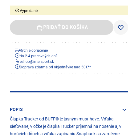
Vypredané
PRIDAŤ DO KOŠÍKA
Rýchle doručenie
do 2-4 pracovných dní
eshop
@
intersport.sk
Doprava zdarma pri objednávke nad 50€**
POPIS
Čiapka Trucker od BUFF® je jasným must-have. Vďaka
sieťovanej vložke je čiapka Trucker príjemná na nosenie aj v
horúcich dňoch a vďaka zapínaniu Snapback sa zaručene