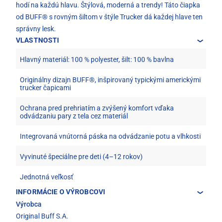
hodí na každú hlavu. Štýlová, moderná a trendy! Táto čiapka
od BUFF® s rovným šiltom v štýle Trucker dá každej hlave ten
správny lesk.
VLASTNOSTI
Hlavný materiál: 100 % polyester, šilt: 100 % bavlna
Originálny dizajn BUFF®, inšpirovaný typickými americkými
trucker čapicami
Ochrana pred prehriatím a zvýšený komfort vďaka
odvádzaniu pary z tela cez materiál
Integrovaná vnútorná páska na odvádzanie potu a vlhkosti
Vyvinuté špeciálne pre deti (4–12 rokov)
Jednotná veľkosť
INFORMÁCIE O VÝROBCOVI
Výrobca
Original Buff S.A.