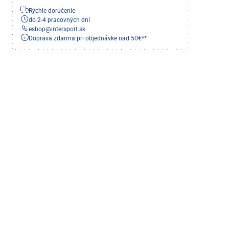
Rýchle doručenie
do 2-4 pracovných dní
eshop
@
intersport.sk
Doprava zdarma pri objednávke nad 50€**