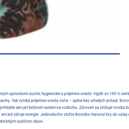
zeným spôsobom suché, hygienické a príjemne svieže. Výplň zo 100 % ce
 pachy. Tak vzniká príjemne svieža vôňa – úplne bez umelých prísad. Bo
ýchlejšie ako pri bežnom sušení na vzduchu. Zároveň sa znižuje tvorba b
u, ani iné zdroje energie. Jednoducho vložte Bootdoc Natural Dry do vašej
lektrickým sušičom obuvi.