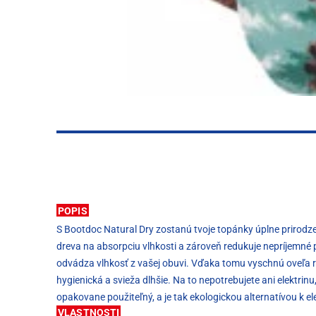
POPIS
S Bootdoc Natural Dry zostanú tvoje topánky úplne prirod
dreva na absorpciu vlhkosti a zároveň redukuje nepríjemné
odvádza vlhkosť z vašej obuvi. Vďaka tomu vyschnú oveľa r
hygienická a svieža dlhšie. Na to nepotrebujete ani elektrin
opakovane použiteľný, a je tak ekologickou alternatívou k e
VLASTNOSTI