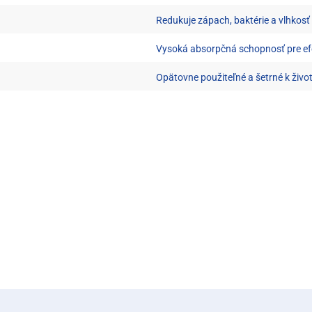
Redukuje zápach, baktérie a vlhkosť
Vysoká absorpčná schopnosť pre efe
Opätovne použiteľné a šetrné k živ