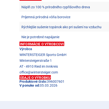
Náplň zo 100 % prírodného cypřišového dreva
Príjemná prírodná vôňa borovice
Rýchlejšie sušenie topánok ako pri sušení na vzduchu
Nie je potrebné napájanie
INFORMÁCIE O VÝROBCOVI
Výrobca
WINTERSTEIGER Sports GmbH
Wintersteigerstraße 1
AT - 4910 Ried im Innkreis
office@wintersteiger.com
ÚDAJE O VÝROBKU
Produktové číslo:
396007601
V ponuke od:
05.03.2026