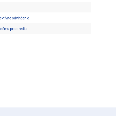
ktívne odvlhčenie
otnému prostrediu