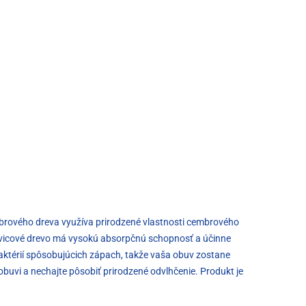
mbrového dreva využíva prirodzené vlastnosti cembrového
rovicové drevo má vysokú absorpčnú schopnosť a účinne
aktérií spôsobujúcich zápach, takže vaša obuv zostane
 obuvi a nechajte pôsobiť prirodzené odvlhčenie. Produkt je