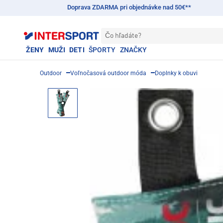
Doprava ZDARMA pri objednávke nad 50€**
Čo hľadáte?
ŽENY
MUŽI
DETI
ŠPORTY
ZNAČKY
Outdoor
Voľnočasová outdoor móda
Doplnky k obuvi