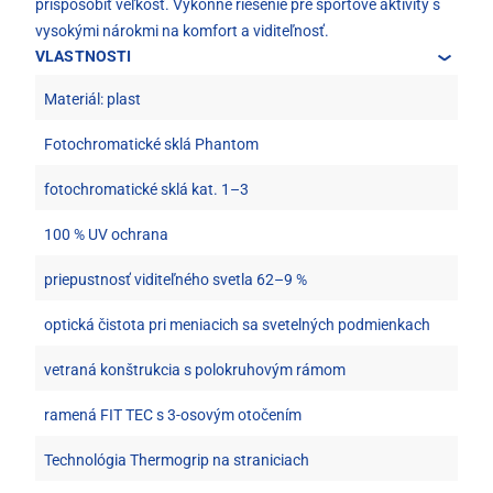
prispôsobiť veľkosť. Výkonné riešenie pre športové aktivity s
vysokými nárokmi na komfort a viditeľnosť.
VLASTNOSTI
Materiál: plast
Fotochromatické sklá Phantom
fotochromatické sklá kat. 1–3
100 % UV ochrana
priepustnosť viditeľného svetla 62–9 %
optická čistota pri meniacich sa svetelných podmienkach
vetraná konštrukcia s polokruhovým rámom
ramená FIT TEC s 3-osovým otočením
Technológia Thermogrip na straniciach