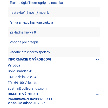
Technológia Thermogrip na nosníku
nastaviteľný nosný mostík
ľahká a flexibilná konštrukcia
Základná krivka 8
Vhodné pre predpis
vhodné pre viacero športov
INFORMÁCIE O VÝROBCOVI
Výrobca
Bollé Brands SAS
34 rue de la Soie 34
FR - 69100 Villeurbanne
austria@bollebrands.com
ÚDAJE O VÝROBKU
Produktové číslo:
080238411
V ponuke od:
22.01.2026