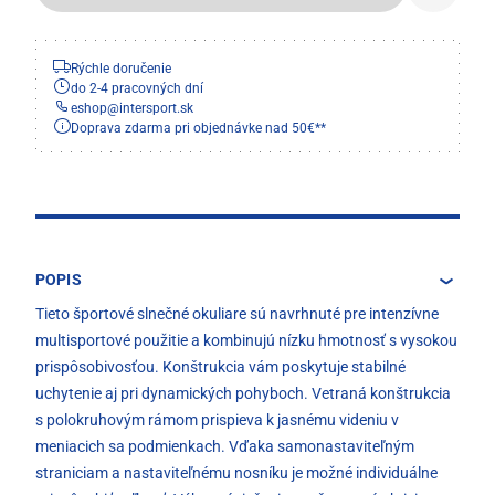
Rýchle doručenie
do 2-4 pracovných dní
eshop
@
intersport.sk
Doprava zdarma pri objednávke nad 50€**
POPIS
Tieto športové slnečné okuliare sú navrhnuté pre intenzívne
multisportové použitie a kombinujú nízku hmotnosť s vysokou
prispôsobivosťou. Konštrukcia vám poskytuje stabilné
uchytenie aj pri dynamických pohyboch. Vetraná konštrukcia
s polokruhovým rámom prispieva k jasnému videniu v
meniacich sa podmienkach. Vďaka samonastaviteľným
straniciam a nastaviteľnému nosníku je možné individuálne