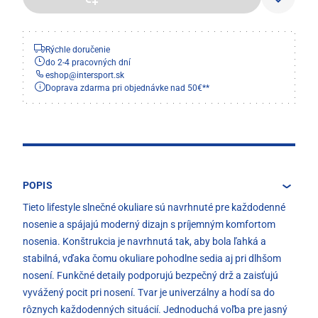
Rýchle doručenie
do 2-4 pracovných dní
eshop
@
intersport.sk
Doprava zdarma pri objednávke nad 50€**
POPIS
Tieto lifestyle slnečné okuliare sú navrhnuté pre každodenné
nosenie a spájajú moderný dizajn s príjemným komfortom
nosenia. Konštrukcia je navrhnutá tak, aby bola ľahká a
stabilná, vďaka čomu okuliare pohodlne sedia aj pri dlhšom
nosení. Funkčné detaily podporujú bezpečný drž a zaisťujú
vyvážený pocit pri nosení. Tvar je univerzálny a hodí sa do
rôznych každodenných situácií. Jednoduchá voľba pre jasný