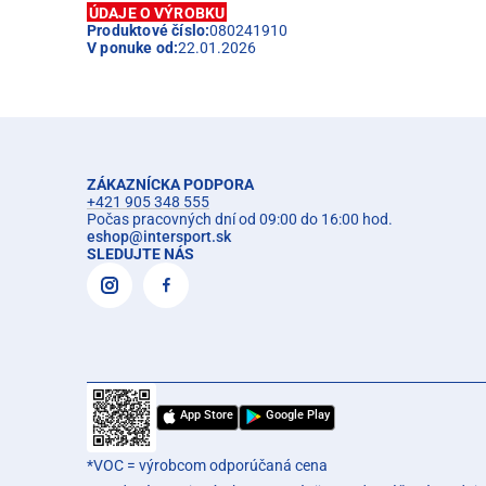
ÚDAJE O VÝROBKU
Produktové číslo:
080241910
V ponuke od:
22.01.2026
ZÁKAZNÍCKA PODPORA
+421 905 348 555
Počas pracovných dní od 09:00 do 16:00 hod.
eshop
@
intersport.sk
SLEDUJTE NÁS
App Store
Google Play
*VOC = výrobcom odporúčaná cena