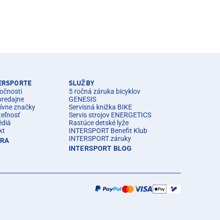
TERSPORTE
SLUŽBY
očnosti
5 ročná záruka bicyklov
predajne
GENESIS
ívne značky
Servisná knižka BIKE
teľnosť
Servis strojov ENERGETICS
édiá
Rastúce detské lyže
kt
INTERSPORT Benefit Klub
INTERSPORT záruky
ÉRA
INTERSPORT BLOG