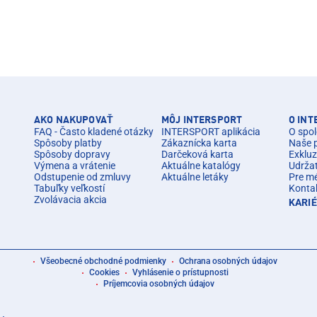
AKO NAKUPOVAŤ
MÔJ INTERSPORT
O IN
FAQ - Často kladené otázky
INTERSPORT aplikácia
O spol
Spôsoby platby
Zákaznícka karta
Naše 
Spôsoby dopravy
Darčeková karta
Exkluz
Výmena a vrátenie
Aktuálne katalógy
Udrža
Odstupenie od zmluvy
Aktuálne letáky
Pre m
Tabuľky veľkostí
Konta
Zvolávacia akcia
KARI
Všeobecné obchodné podmienky
Ochrana osobných údajov
Cookies
Vyhlásenie o prístupnosti
Príjemcovia osobných údajov