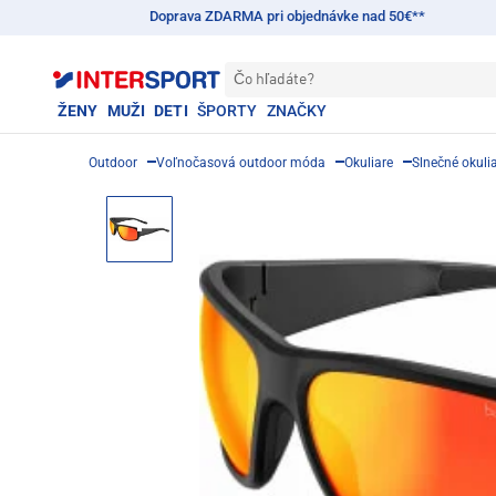
Doprava ZDARMA pri objednávke nad 50€**
Čo hľadáte?
ŽENY
MUŽI
DETI
ŠPORTY
ZNAČKY
Outdoor
Voľnočasová outdoor móda
Okuliare
Slnečné okuli