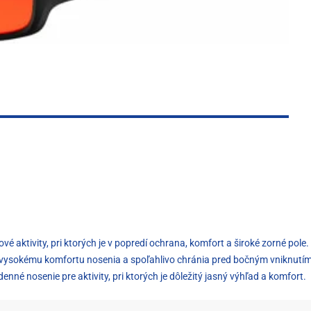
rové aktivity, pri ktorých je v popredí ochrana, komfort a široké zorné po
ú k vysokému komfortu nosenia a spoľahlivo chránia pred bočným vniknutí
enné nosenie pre aktivity, pri ktorých je dôležitý jasný výhľad a komfort.