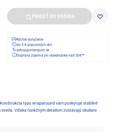
PRIDAŤ DO KOŠÍKA
Rýchle doručenie
do 2-4 pracovných dní
eshop
@
intersport.sk
Doprava zdarma pri objednávke nad 50€**
le. Konštrukcia typu wraparound vám poskytuje stabilné
m svetla. Vďaka funkčným detailom zostávajú okuliare