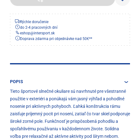
Rýchle doručenie
do 2-4 pracovných dní
eshop
@
intersport.sk
Doprava zdarma pri objednávke nad 50€**
POPIS
Tieto športové slnečné okuliare sú navrhnuté pre všestranné
použitie v exteriéri a ponúkajú vám jasný výhľad a pohodlné
nosenie pri aktívnych pohyboch. Ľahká konštrukcia rámu
zaisťuje príjemný pocit pri nosení, zatiaľ čo tvar skiel podporuje
široké zorné pole. Funkčnosť je prispôsobená pohodliu a
spoľahlivému používaniu v každodennom živote. Solídna
voľba pre relaxačné až aktívne aktivity pod šírym nebom.